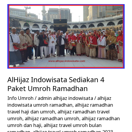
AlHijaz
Indowisata
Sediakan
4
Paket
Umroh
Ramadhan
AlHijaz Indowisata Sediakan 4
Paket Umroh Ramadhan
Info Umroh
/
admin alhijaz indowisata
/
alhijaz
indowisata umroh ramadhan
,
alhijaz ramadhan
travel haji dan umroh
,
alhijaz ramadhan travel
umroh
,
alhijaz ramadhan umroh
,
alhijaz ramadhan
umroh dan haji
,
alhijaz travel umroh bulan