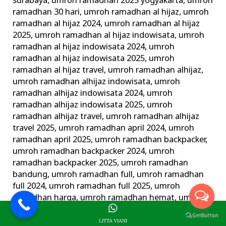
surabaya
,
umroh ramadhan 2025 yogyakarta
,
umroh
ramadhan 30 hari
,
umroh ramadhan al hijaz
,
umroh
ramadhan al hijaz 2024
,
umroh ramadhan al hijaz
2025
,
umroh ramadhan al hijaz indowisata
,
umroh
ramadhan al hijaz indowisata 2024
,
umroh
ramadhan al hijaz indowisata 2025
,
umroh
ramadhan al hijaz travel
,
umroh ramadhan alhijaz
,
umroh ramadhan alhijaz indowisata
,
umroh
ramadhan alhijaz indowisata 2024
,
umroh
ramadhan alhijaz indowisata 2025
,
umroh
ramadhan alhijaz travel
,
umroh ramadhan alhijaz
travel 2025
,
umroh ramadhan april 2024
,
umroh
ramadhan april 2025
,
umroh ramadhan backpacker
,
umroh ramadhan backpacker 2024
,
umroh
ramadhan backpacker 2025
,
umroh ramadhan
bandung
,
umroh ramadhan full
,
umroh ramadhan
full 2024
,
umroh ramadhan full 2025
,
umroh
ramadhan harga
,
umroh ramadhan hemat
,
umroh
ramadhan jogja
,
umroh ramadhan juni 2024
,
umroh
ramadhan juni 2025
,
umroh ramadhan langsung
LITTA VIANI