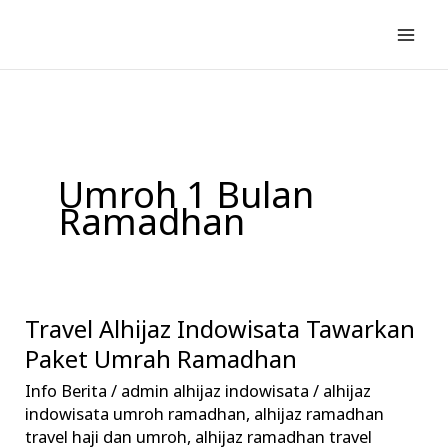
Lewati
ke
konten
Umroh 1 Bulan
Ramadhan
Travel Alhijaz Indowisata Tawarkan
Travel
Alhijaz
Paket Umrah Ramadhan
Indowisata
Info Berita
/
admin alhijaz indowisata
/
alhijaz
Tawarkan
indowisata umroh ramadhan
,
alhijaz ramadhan
Paket
travel haji dan umroh
,
alhijaz ramadhan travel