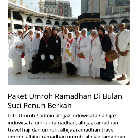
Umroh
Ramadhan
Di
Bulan
Suci
Penuh
Berkah
Paket Umroh Ramadhan Di Bulan
Suci Penuh Berkah
Info Umroh
/
admin alhijaz indowisata
/
alhijaz
indowisata umroh ramadhan
,
alhijaz ramadhan
travel haji dan umroh
,
alhijaz ramadhan travel
umroh
,
alhijaz ramadhan umroh
,
alhijaz ramadhan