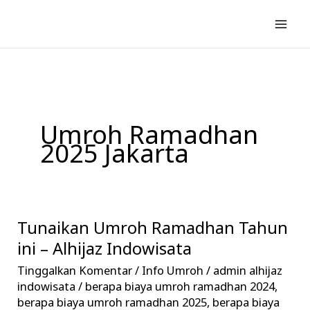
Lewati
ke
konten
Umroh Ramadhan
2025 Jakarta
Tunaikan Umroh Ramadhan Tahun
Tunaikan
Umroh
ini – Alhijaz Indowisata
Ramadhan
Tinggalkan Komentar
/
Info Umroh
/
admin alhijaz
Tahun
indowisata
/
berapa biaya umroh ramadhan 2024
,
ini
berapa biaya umroh ramadhan 2025
,
berapa biaya