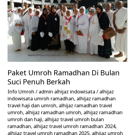
Di
Bulan
Suci
Penuh
Berkah
Paket Umroh Ramadhan Di Bulan
Suci Penuh Berkah
Info Umroh
/
admin alhijaz indowisata
/
alhijaz
indowisata umroh ramadhan
,
alhijaz ramadhan
travel haji dan umroh
,
alhijaz ramadhan travel
umroh
,
alhijaz ramadhan umroh
,
alhijaz ramadhan
umroh dan haji
,
alhijaz travel umroh bulan
ramadhan
,
alhijaz travel umroh ramadhan 2024
,
alhijaz travel umroh ramadhan 2025
,
alhijaz umroh