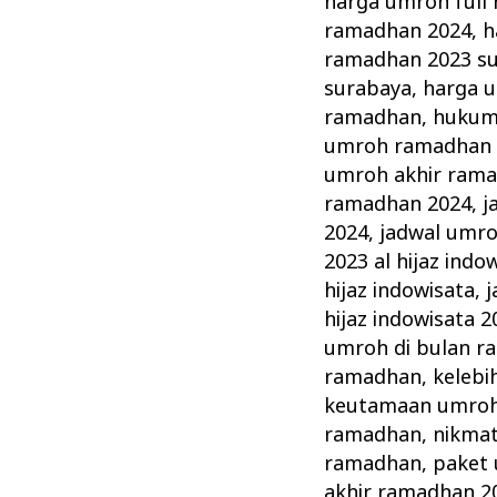
harga umroh full
ramadhan 2024
,
h
ramadhan 2023 s
surabaya
,
harga u
ramadhan
,
hukum
umroh ramadhan 
umroh akhir ram
ramadhan 2024
,
j
2024
,
jadwal umr
2023 al hijaz indo
hijaz indowisata
,
j
hijaz indowisata 2
umroh di bulan 
ramadhan
,
keleb
keutamaan umroh
ramadhan
,
nikma
ramadhan
,
paket
akhir ramadhan 2