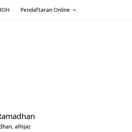
ROH
Pendaftaran Online
h Ramadhan
adhan
,
alhijaz