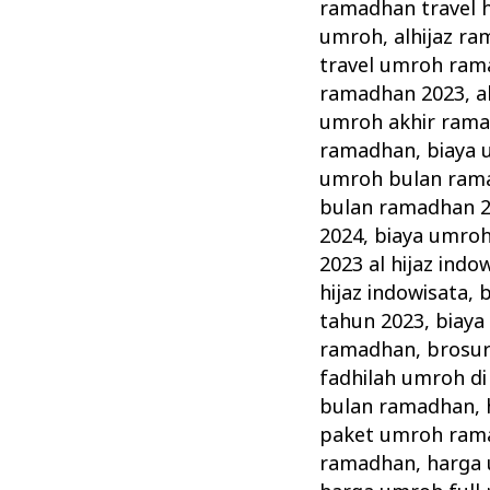
Indowisata
ramadhan travel 
Tawarkan
umroh
,
alhijaz r
Paket
travel umroh ram
ramadhan 2023
,
a
Umrah
umroh akhir ram
Ramadhan
ramadhan
,
biaya
umroh bulan ram
bulan ramadhan 
2024
,
biaya umro
2023 al hijaz indo
hijaz indowisata
,
b
tahun 2023
,
biaya
ramadhan
,
brosu
fadhilah umroh d
bulan ramadhan
,
paket umroh ram
ramadhan
,
harga 