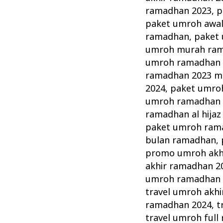
ramadhan 2023
,
p
paket umroh awa
ramadhan
,
paket 
umroh murah ra
umroh ramadhan 2
ramadhan 2023 m
2024
,
paket umroh
umroh ramadhan
ramadhan al hijaz
paket umroh rama
bulan ramadhan
,
promo umroh akh
akhir ramadhan 2
umroh ramadhan 
travel umroh akh
ramadhan 2024
,
t
travel umroh ful