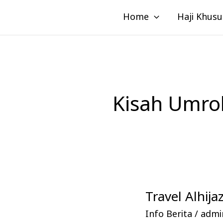
Lewati
Home
Haji Khusu
ke
konten
Kisah Umr
Travel Alhi
Travel
Alhijaz
Info Berita
/
admin