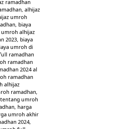
jaz ramadhan
 ramadhan
,
alhijaz
hijaz umroh
madhan
,
biaya
 umroh alhijaz
an 2023
,
biaya
iaya umroh di
full ramadhan
roh ramadhan
madhan 2024 al
roh ramadhan
 alhijaz
umroh ramadhan
,
 tentang umroh
madhan
,
harga
rga umroh akhir
madhan 2024
,