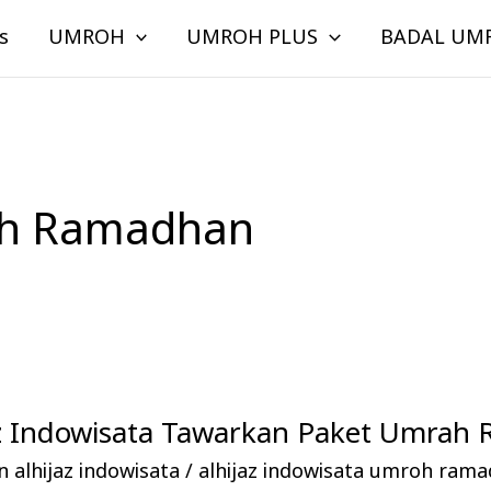
s
UMROH
UMROH PLUS
BADAL UM
oh Ramadhan
jaz Indowisata Tawarkan Paket Umra
 alhijaz indowisata
/
alhijaz indowisata umroh ram