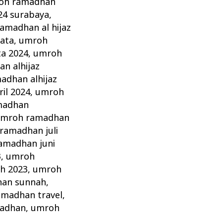
oh ramadhan
4 surabaya
,
amadhan al hijaz
sata
,
umroh
ta 2024
,
umroh
n alhijaz
adhan alhijaz
il 2024
,
umroh
madhan
mroh ramadhan
ramadhan juli
amadhan juni
3
,
umroh
h 2023
,
umroh
an sunnah
,
madhan travel
,
madhan
,
umroh