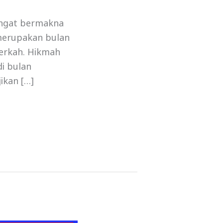
angat bermakna
merupakan bulan
erkah. Hikmah
i bulan
ikan […]