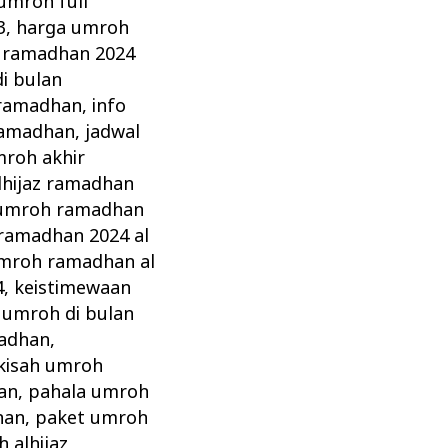
umroh full
3
,
harga umroh
 ramadhan 2024
i bulan
 ramadhan
,
info
ramadhan
,
jadwal
mroh akhir
lhijaz ramadhan
 umroh ramadhan
ramadhan 2024 al
umroh ramadhan al
4
,
keistimewaan
 umroh di bulan
adhan
,
kisah umroh
an
,
pahala umroh
han
,
paket umroh
 alhijaz