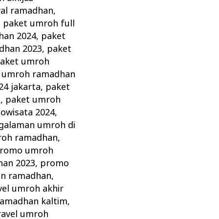
al ramadhan
,
,
paket umroh full
han 2024
,
paket
dhan 2023
,
paket
aket umroh
 umroh ramadhan
4 jakarta
,
paket
a
,
paket umroh
dowisata 2024
,
galaman umroh di
roh ramadhan
,
romo umroh
an 2023
,
promo
lan ramadhan
,
vel umroh akhir
 ramadhan kaltim
,
ravel umroh