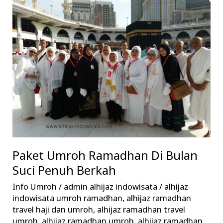
Umroh
Ramadhan
Di
Bulan
Suci
Penuh
Berkah
Paket Umroh Ramadhan Di Bulan
Suci Penuh Berkah
Info Umroh
/
admin alhijaz indowisata
/
alhijaz
indowisata umroh ramadhan
,
alhijaz ramadhan
travel haji dan umroh
,
alhijaz ramadhan travel
umroh
,
alhijaz ramadhan umroh
,
alhijaz ramadhan