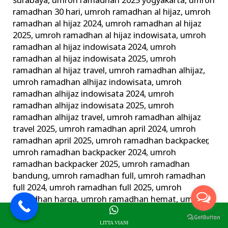
surabaya
,
umroh ramadhan 2025 yogyakarta
,
umroh
ramadhan 30 hari
,
umroh ramadhan al hijaz
,
umroh
ramadhan al hijaz 2024
,
umroh ramadhan al hijaz
2025
,
umroh ramadhan al hijaz indowisata
,
umroh
ramadhan al hijaz indowisata 2024
,
umroh
ramadhan al hijaz indowisata 2025
,
umroh
ramadhan al hijaz travel
,
umroh ramadhan alhijaz
,
umroh ramadhan alhijaz indowisata
,
umroh
ramadhan alhijaz indowisata 2024
,
umroh
ramadhan alhijaz indowisata 2025
,
umroh
ramadhan alhijaz travel
,
umroh ramadhan alhijaz
travel 2025
,
umroh ramadhan april 2024
,
umroh
ramadhan april 2025
,
umroh ramadhan backpacker
,
umroh ramadhan backpacker 2024
,
umroh
ramadhan backpacker 2025
,
umroh ramadhan
bandung
,
umroh ramadhan full
,
umroh ramadhan
full 2024
,
umroh ramadhan full 2025
,
umroh
ramadhan harga
,
umroh ramadhan hemat
,
umroh
ramadhan jogja
,
umroh ramadhan juni 2024
,
umroh
ramadhan juni 2025
,
umroh ramadhan langsung
LITTA VIANI