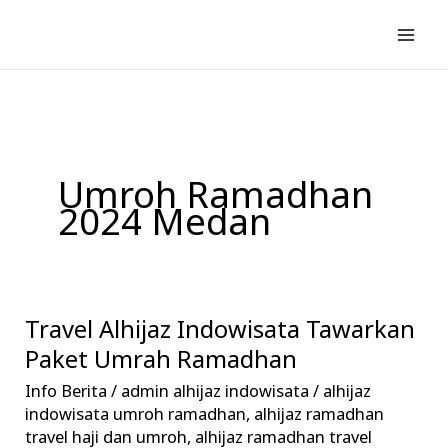
Lewati
ke
konten
Umroh Ramadhan
2024 Medan
Travel Alhijaz Indowisata Tawarkan
Travel
Alhijaz
Paket Umrah Ramadhan
Indowisata
Info Berita
/
admin alhijaz indowisata
/
alhijaz
Tawarkan
indowisata umroh ramadhan
,
alhijaz ramadhan
Paket
travel haji dan umroh
,
alhijaz ramadhan travel