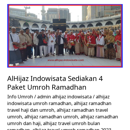
AlHijaz
Indowisata
Sediakan
4
Paket
Umroh
Ramadhan
AlHijaz Indowisata Sediakan 4
Paket Umroh Ramadhan
Info Umroh
/
admin alhijaz indowisata
/
alhijaz
indowisata umroh ramadhan
,
alhijaz ramadhan
travel haji dan umroh
,
alhijaz ramadhan travel
umroh
,
alhijaz ramadhan umroh
,
alhijaz ramadhan
umroh dan haji
,
alhijaz travel umroh bulan