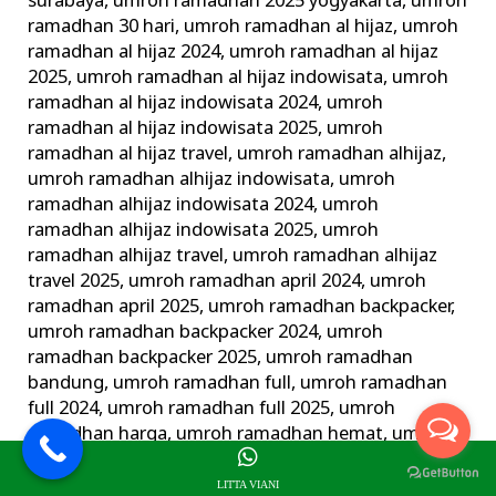
surabaya
,
umroh ramadhan 2025 yogyakarta
,
umroh
ramadhan 30 hari
,
umroh ramadhan al hijaz
,
umroh
ramadhan al hijaz 2024
,
umroh ramadhan al hijaz
2025
,
umroh ramadhan al hijaz indowisata
,
umroh
ramadhan al hijaz indowisata 2024
,
umroh
ramadhan al hijaz indowisata 2025
,
umroh
ramadhan al hijaz travel
,
umroh ramadhan alhijaz
,
umroh ramadhan alhijaz indowisata
,
umroh
ramadhan alhijaz indowisata 2024
,
umroh
ramadhan alhijaz indowisata 2025
,
umroh
ramadhan alhijaz travel
,
umroh ramadhan alhijaz
travel 2025
,
umroh ramadhan april 2024
,
umroh
ramadhan april 2025
,
umroh ramadhan backpacker
,
umroh ramadhan backpacker 2024
,
umroh
ramadhan backpacker 2025
,
umroh ramadhan
bandung
,
umroh ramadhan full
,
umroh ramadhan
full 2024
,
umroh ramadhan full 2025
,
umroh
ramadhan harga
,
umroh ramadhan hemat
,
umroh
ramadhan jogja
,
umroh ramadhan juni 2024
,
umroh
ramadhan juni 2025
,
umroh ramadhan langsung
LITTA VIANI