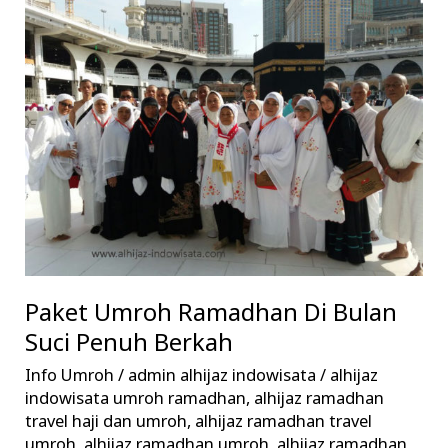
Umroh
Ramadhan
Di
Bulan
Suci
Penuh
Berkah
Paket Umroh Ramadhan Di Bulan
Suci Penuh Berkah
Info Umroh
/
admin alhijaz indowisata
/
alhijaz
indowisata umroh ramadhan
,
alhijaz ramadhan
travel haji dan umroh
,
alhijaz ramadhan travel
umroh
,
alhijaz ramadhan umroh
,
alhijaz ramadhan