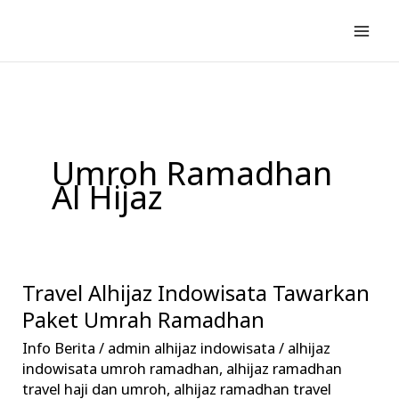
Lewati
ke
konten
Umroh Ramadhan
Al Hijaz
Travel Alhijaz Indowisata Tawarkan
Travel
Alhijaz
Paket Umrah Ramadhan
Indowisata
Info Berita
/
admin alhijaz indowisata
/
alhijaz
Tawarkan
indowisata umroh ramadhan
,
alhijaz ramadhan
Paket
travel haji dan umroh
,
alhijaz ramadhan travel