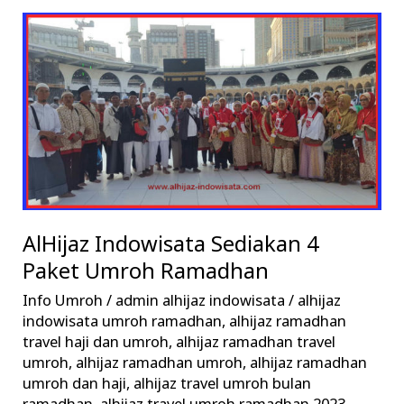
AlHijaz
Indowisata
Sediakan
4
Paket
Umroh
Ramadhan
AlHijaz Indowisata Sediakan 4
Paket Umroh Ramadhan
Info Umroh
/
admin alhijaz indowisata
/
alhijaz
indowisata umroh ramadhan
,
alhijaz ramadhan
travel haji dan umroh
,
alhijaz ramadhan travel
umroh
,
alhijaz ramadhan umroh
,
alhijaz ramadhan
umroh dan haji
,
alhijaz travel umroh bulan