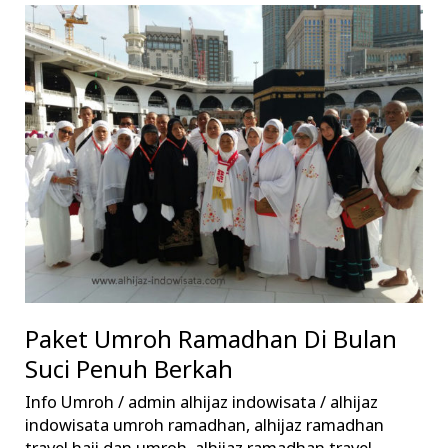
Paket
Umroh
Ramadhan
Di
Bulan
Suci
Penuh
Berkah
Paket Umroh Ramadhan Di Bulan
Suci Penuh Berkah
Info Umroh
/
admin alhijaz indowisata
/
alhijaz
indowisata umroh ramadhan
,
alhijaz ramadhan