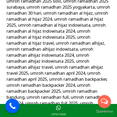
umroh ramadhan 2025 solo
,
umroh ramadhan 2025
surabaya
,
umroh ramadhan 2025 yogyakarta
,
umroh
ramadhan 30 hari
,
umroh ramadhan al hijaz
,
umroh
ramadhan al hijaz 2024
,
umroh ramadhan al hijaz
2025
,
umroh ramadhan al hijaz indowisata
,
umroh
ramadhan al hijaz indowisata 2024
,
umroh
ramadhan al hijaz indowisata 2025
,
umroh
ramadhan al hijaz travel
,
umroh ramadhan alhijaz
,
umroh ramadhan alhijaz indowisata
,
umroh
ramadhan alhijaz indowisata 2024
,
umroh
ramadhan alhijaz indowisata 2025
,
umroh
ramadhan alhijaz travel
,
umroh ramadhan alhijaz
travel 2025
,
umroh ramadhan april 2024
,
umroh
ramadhan april 2025
,
umroh ramadhan backpacker
,
umroh ramadhan backpacker 2024
,
umroh
ramadhan backpacker 2025
,
umroh ramadhan
bandung
,
umroh ramadhan full
,
umroh ramadhan
full 2024
,
umroh ramadhan full 2025
,
umroh
ramadhan harga
,
umroh ramadhan hemat
,
umroh
LITTA VIANI
ramadhan jogja
,
umroh ramadhan juni 2024
,
umroh