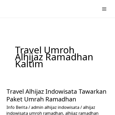
Lewati
ke
konten
Travel Umroh
Alhijaz Ramadhan
Kaltim
Travel Alhijaz Indowisata Tawarkan
Travel
Alhijaz
Paket Umrah Ramadhan
Indowisata
Info Berita
/
admin alhijaz indowisata
/
alhijaz
Tawarkan
indowisata umroh ramadhan
,
alhijaz ramadhan