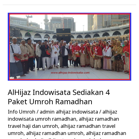
AlHijaz
Indowisata
Sediakan
4
Paket
Umroh
Ramadhan
AlHijaz Indowisata Sediakan 4
Paket Umroh Ramadhan
Info Umroh
/
admin alhijaz indowisata
/
alhijaz
indowisata umroh ramadhan
,
alhijaz ramadhan
travel haji dan umroh
,
alhijaz ramadhan travel
umroh
,
alhijaz ramadhan umroh
,
alhijaz ramadhan