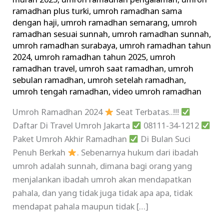
murah 2025
,
umroh ramadhan pengalaman
,
umroh
ramadhan plus turki
,
umroh ramadhan sama
dengan haji
,
umroh ramadhan semarang
,
umroh
ramadhan sesuai sunnah
,
umroh ramadhan sunnah
,
umroh ramadhan surabaya
,
umroh ramadhan tahun
2024
,
umroh ramadhan tahun 2025
,
umroh
ramadhan travel
,
umroh saat ramadhan
,
umroh
sebulan ramadhan
,
umroh setelah ramadhan
,
umroh tengah ramadhan
,
video umroh ramadhan
Umroh Ramadhan 2024
Seat Terbatas..!!!
Daftar Di Travel Umroh Jakarta
08111-34-1212
Paket Umroh Akhir Ramadhan
Di Bulan Suci
Penuh Berkah
. Sebenarnya hukum dari ibadah
umroh adalah sunnah, dimana bagi orang yang
menjalankan ibadah umroh akan mendapatkan
pahala, dan yang tidak juga tidak apa apa, tidak
mendapat pahala maupun tidak […]