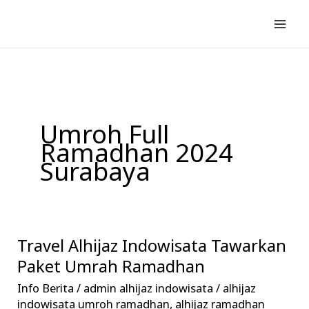
Lewati
ke
konten
Umroh Full
Ramadhan 2024
Surabaya
Travel Alhijaz Indowisata Tawarkan
Travel
Alhijaz
Paket Umrah Ramadhan
Indowisata
Info Berita
/
admin alhijaz indowisata
/
alhijaz
Tawarkan
indowisata umroh ramadhan
,
alhijaz ramadhan