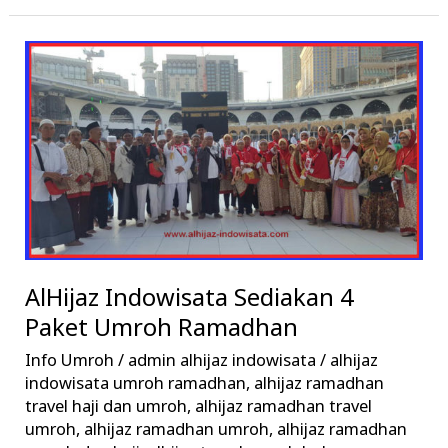
AlHijaz
Indowisata
Sediakan
4
Paket
Umroh
Ramadhan
AlHijaz Indowisata Sediakan 4
Paket Umroh Ramadhan
Info Umroh
/
admin alhijaz indowisata
/
alhijaz
indowisata umroh ramadhan
,
alhijaz ramadhan
travel haji dan umroh
,
alhijaz ramadhan travel
umroh
,
alhijaz ramadhan umroh
,
alhijaz ramadhan