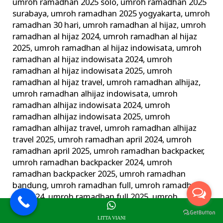
umroh ramadhan 2025 solo
,
umroh ramadhan 2025
surabaya
,
umroh ramadhan 2025 yogyakarta
,
umroh
ramadhan 30 hari
,
umroh ramadhan al hijaz
,
umroh
ramadhan al hijaz 2024
,
umroh ramadhan al hijaz
2025
,
umroh ramadhan al hijaz indowisata
,
umroh
ramadhan al hijaz indowisata 2024
,
umroh
ramadhan al hijaz indowisata 2025
,
umroh
ramadhan al hijaz travel
,
umroh ramadhan alhijaz
,
umroh ramadhan alhijaz indowisata
,
umroh
ramadhan alhijaz indowisata 2024
,
umroh
ramadhan alhijaz indowisata 2025
,
umroh
ramadhan alhijaz travel
,
umroh ramadhan alhijaz
travel 2025
,
umroh ramadhan april 2024
,
umroh
ramadhan april 2025
,
umroh ramadhan backpacker
,
umroh ramadhan backpacker 2024
,
umroh
ramadhan backpacker 2025
,
umroh ramadhan
bandung
,
umroh ramadhan full
,
umroh ramadhan
full 2024
,
umroh ramadhan full 2025
,
umroh
ramadhan harga
,
umroh ramadhan hemat
,
umroh
LITTA VIANI
ramadhan jogja
,
umroh ramadhan juni 2024
,
umroh