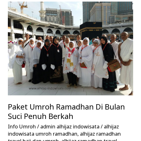
Paket
Umroh
Ramadhan
Di
Bulan
Suci
Penuh
Berkah
Paket Umroh Ramadhan Di Bulan
Suci Penuh Berkah
Info Umroh
/
admin alhijaz indowisata
/
alhijaz
indowisata umroh ramadhan
,
alhijaz ramadhan