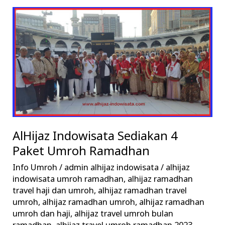
AlHijaz
Indowisata
Sediakan
4
Paket
Umroh
Ramadhan
AlHijaz Indowisata Sediakan 4
Paket Umroh Ramadhan
Info Umroh
/
admin alhijaz indowisata
/
alhijaz
indowisata umroh ramadhan
,
alhijaz ramadhan
travel haji dan umroh
,
alhijaz ramadhan travel
umroh
,
alhijaz ramadhan umroh
,
alhijaz ramadhan
umroh dan haji
,
alhijaz travel umroh bulan