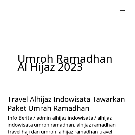
Lewati
ke
konten
Umroh Ramadhan
Al Hijaz 2023
Travel Alhijaz Indowisata Tawarkan
Travel
Alhijaz
Paket Umrah Ramadhan
Indowisata
Info Berita
/
admin alhijaz indowisata
/
alhijaz
Tawarkan
indowisata umroh ramadhan
,
alhijaz ramadhan
Paket
travel haji dan umroh
,
alhijaz ramadhan travel