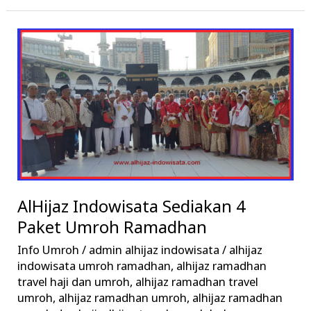
AlHijaz
Indowisata
Sediakan
4
Paket
Umroh
Ramadhan
AlHijaz Indowisata Sediakan 4
Paket Umroh Ramadhan
Info Umroh
/
admin alhijaz indowisata
/
alhijaz
indowisata umroh ramadhan
,
alhijaz ramadhan
travel haji dan umroh
,
alhijaz ramadhan travel
umroh
,
alhijaz ramadhan umroh
,
alhijaz ramadhan