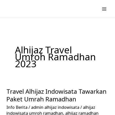
Lewati
ke
konten
Alhijaz Travel
Umroh Ramadhan
2023
Travel Alhijaz Indowisata Tawarkan
Travel
Alhijaz
Paket Umrah Ramadhan
Indowisata
Info Berita
/
admin alhijaz indowisata
/
alhijaz
Tawarkan
indowisata umroh ramadhan
,
alhijaz ramadhan