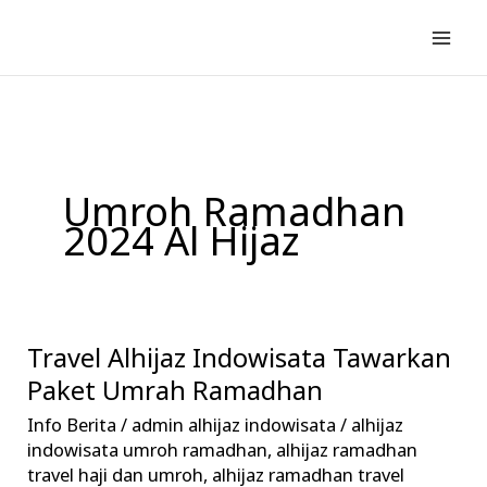
Lewati
ke
konten
Umroh Ramadhan
2024 Al Hijaz
Travel Alhijaz Indowisata Tawarkan
Travel
Alhijaz
Paket Umrah Ramadhan
Indowisata
Info Berita
/
admin alhijaz indowisata
/
alhijaz
Tawarkan
indowisata umroh ramadhan
,
alhijaz ramadhan
Paket
travel haji dan umroh
,
alhijaz ramadhan travel