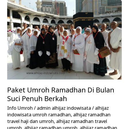
Umroh
Ramadhan
Di
Bulan
Suci
Penuh
Berkah
Paket Umroh Ramadhan Di Bulan
Suci Penuh Berkah
Info Umroh
/
admin alhijaz indowisata
/
alhijaz
indowisata umroh ramadhan
,
alhijaz ramadhan
travel haji dan umroh
,
alhijaz ramadhan travel
umroh
,
alhijaz ramadhan umroh
,
alhijaz ramadhan