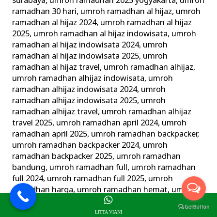
surabaya
,
umroh ramadhan 2025 yogyakarta
,
umroh
ramadhan 30 hari
,
umroh ramadhan al hijaz
,
umroh
ramadhan al hijaz 2024
,
umroh ramadhan al hijaz
2025
,
umroh ramadhan al hijaz indowisata
,
umroh
ramadhan al hijaz indowisata 2024
,
umroh
ramadhan al hijaz indowisata 2025
,
umroh
ramadhan al hijaz travel
,
umroh ramadhan alhijaz
,
umroh ramadhan alhijaz indowisata
,
umroh
ramadhan alhijaz indowisata 2024
,
umroh
ramadhan alhijaz indowisata 2025
,
umroh
ramadhan alhijaz travel
,
umroh ramadhan alhijaz
travel 2025
,
umroh ramadhan april 2024
,
umroh
ramadhan april 2025
,
umroh ramadhan backpacker
,
umroh ramadhan backpacker 2024
,
umroh
ramadhan backpacker 2025
,
umroh ramadhan
bandung
,
umroh ramadhan full
,
umroh ramadhan
full 2024
,
umroh ramadhan full 2025
,
umroh
ramadhan harga
,
umroh ramadhan hemat
,
umroh
ramadhan jogja
,
umroh ramadhan juni 2024
,
umroh
ramadhan juni 2025
,
umroh ramadhan langsung
LITTA VIANI