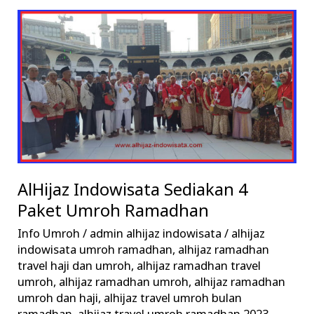
AlHijaz
Indowisata
Sediakan
4
Paket
Umroh
Ramadhan
AlHijaz Indowisata Sediakan 4
Paket Umroh Ramadhan
Info Umroh
/
admin alhijaz indowisata
/
alhijaz
indowisata umroh ramadhan
,
alhijaz ramadhan
travel haji dan umroh
,
alhijaz ramadhan travel
umroh
,
alhijaz ramadhan umroh
,
alhijaz ramadhan
umroh dan haji
,
alhijaz travel umroh bulan