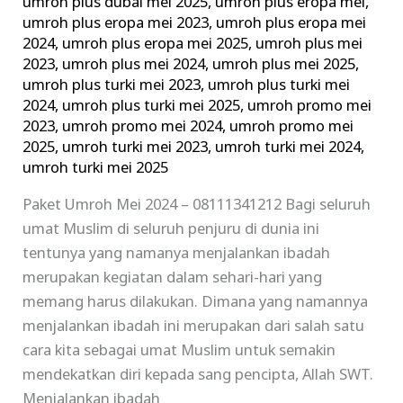
umroh plus dubai mei 2025
,
umroh plus eropa mei
,
umroh plus eropa mei 2023
,
umroh plus eropa mei
2024
,
umroh plus eropa mei 2025
,
umroh plus mei
2023
,
umroh plus mei 2024
,
umroh plus mei 2025
,
umroh plus turki mei 2023
,
umroh plus turki mei
2024
,
umroh plus turki mei 2025
,
umroh promo mei
2023
,
umroh promo mei 2024
,
umroh promo mei
2025
,
umroh turki mei 2023
,
umroh turki mei 2024
,
umroh turki mei 2025
Paket Umroh Mei 2024 – 08111341212 Bagi seluruh
umat Muslim di seluruh penjuru di dunia ini
tentunya yang namanya menjalankan ibadah
merupakan kegiatan dalam sehari-hari yang
memang harus dilakukan. Dimana yang namannya
menjalankan ibadah ini merupakan dari salah satu
cara kita sebagai umat Muslim untuk semakin
mendekatkan diri kepada sang pencipta, Allah SWT.
Menjalankan ibadah