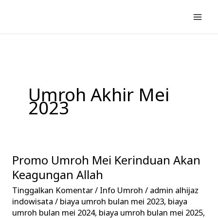
Lewati
ke
konten
Umroh Akhir Mei
2023
Promo Umroh Mei Kerinduan Akan
Promo
Umroh
Keagungan Allah
Mei
Tinggalkan Komentar
/
Info Umroh
/
admin alhijaz
Kerinduan
indowisata
/
biaya umroh bulan mei 2023
,
biaya
Akan
umroh bulan mei 2024
,
biaya umroh bulan mei 2025
,