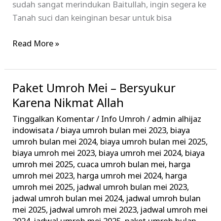
sudah sangat merindukan Baitullah, ingin segera ke
Tanah suci dan keinginan besar untuk bisa
Read More »
Paket Umroh Mei – Bersyukur
Paket
Umroh
Karena Nikmat Allah
Mei
Tinggalkan Komentar
/
Info Umroh
/
admin alhijaz
–
indowisata
/
biaya umroh bulan mei 2023
,
biaya
Bersyukur
umroh bulan mei 2024
,
biaya umroh bulan mei 2025
,
biaya umroh mei 2023
,
biaya umroh mei 2024
,
biaya
Karena
umroh mei 2025
,
cuaca umroh bulan mei
,
harga
Nikmat
umroh mei 2023
,
harga umroh mei 2024
,
harga
Allah
umroh mei 2025
,
jadwal umroh bulan mei 2023
,
jadwal umroh bulan mei 2024
,
jadwal umroh bulan
mei 2025
,
jadwal umroh mei 2023
,
jadwal umroh mei