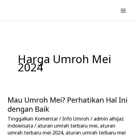
Lewati
ke
konten
Harga Umroh Mei
2024
Mau Umroh Mei? Perhatikan Hal Ini
Mau
Umroh
dengan Baik
Mei?
Tinggalkan Komentar
/
Info Umroh
/
admin alhijaz
Perhatikan
indowisata
/
aturan umrah terbaru mei
,
aturan
Hal
umrah terbaru mei 2024
,
aturan umrah terbaru mei