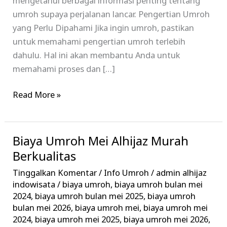
mengetahui berbagai informasi penting tentang
umroh supaya perjalanan lancar. Pengertian Umroh
yang Perlu Dipahami Jika ingin umroh, pastikan
untuk memahami pengertian umroh terlebih
dahulu. Hal ini akan membantu Anda untuk
memahami proses dan […]
Read More »
Biaya Umroh Mei Alhijaz Murah
Biaya
Umroh
Berkualitas
Mei
Tinggalkan Komentar
/
Info Umroh
/
admin alhijaz
Alhijaz
indowisata
/
biaya umroh
,
biaya umroh bulan mei
Murah
2024
,
biaya umroh bulan mei 2025
,
biaya umroh
bulan mei 2026
,
biaya umroh mei
,
biaya umroh mei
Berkualitas
2024
,
biaya umroh mei 2025
,
biaya umroh mei 2026
,