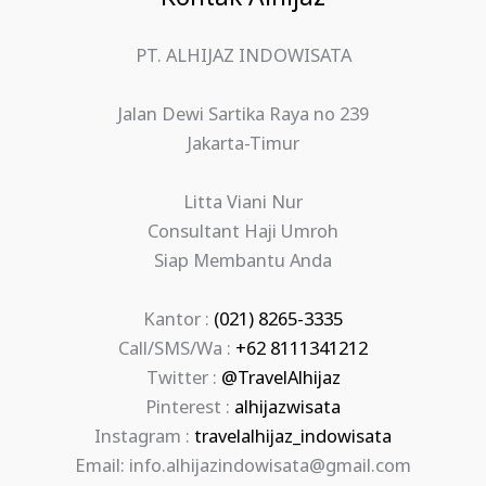
PT. ALHIJAZ INDOWISATA
Jalan Dewi Sartika Raya no 239
Jakarta-Timur
Litta Viani Nur
Consultant Haji Umroh
Siap Membantu Anda
Kantor :
(021) 8265-3335
Call/SMS/Wa :
+62 8111341212
Twitter :
@TravelAlhijaz
Pinterest :
alhijazwisata
Instagram :
travelalhijaz_indowisata
Email: info.alhijazindowisata@gmail.com