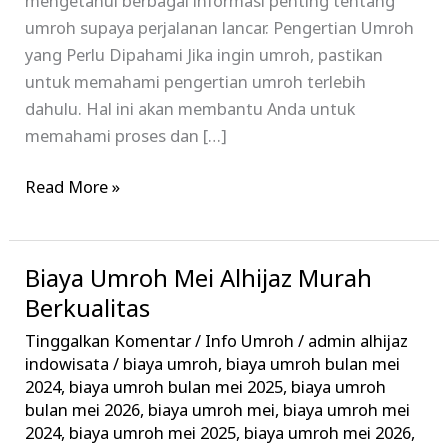
mengetahui berbagai informasi penting tentang
umroh supaya perjalanan lancar. Pengertian Umroh
yang Perlu Dipahami Jika ingin umroh, pastikan
untuk memahami pengertian umroh terlebih
dahulu. Hal ini akan membantu Anda untuk
memahami proses dan […]
Read More »
Biaya Umroh Mei Alhijaz Murah
Biaya
Umroh
Berkualitas
Mei
Tinggalkan Komentar
/
Info Umroh
/
admin alhijaz
Alhijaz
indowisata
/
biaya umroh
,
biaya umroh bulan mei
Murah
2024
,
biaya umroh bulan mei 2025
,
biaya umroh
bulan mei 2026
,
biaya umroh mei
,
biaya umroh mei
Berkualitas
2024
,
biaya umroh mei 2025
,
biaya umroh mei 2026
,