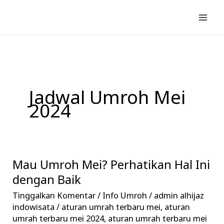
Lewati
ke
konten
Jadwal Umroh Mei
2024
Mau Umroh Mei? Perhatikan Hal Ini
Mau
Umroh
dengan Baik
Mei?
Tinggalkan Komentar
/
Info Umroh
/
admin alhijaz
Perhatikan
indowisata
/
aturan umrah terbaru mei
,
aturan
Hal
umrah terbaru mei 2024
,
aturan umrah terbaru mei