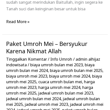
sudah sangat merindukan Baitullah, ingin segera ke
Tanah suci dan keinginan besar untuk bisa
Read More »
Paket Umroh Mei – Bersyukur
Paket
Umroh
Karena Nikmat Allah
Mei
Tinggalkan Komentar
/
Info Umroh
/
admin alhijaz
–
indowisata
/
biaya umroh bulan mei 2023
,
biaya
Bersyukur
umroh bulan mei 2024
,
biaya umroh bulan mei 2025
,
biaya umroh mei 2023
,
biaya umroh mei 2024
,
biaya
Karena
umroh mei 2025
,
cuaca umroh bulan mei
,
harga
Nikmat
umroh mei 2023
,
harga umroh mei 2024
,
harga
Allah
umroh mei 2025
,
jadwal umroh bulan mei 2023
,
jadwal umroh bulan mei 2024
,
jadwal umroh bulan
mei 2025
,
jadwal umroh mei 2023
,
jadwal umroh mei