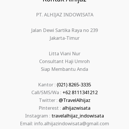
PT. ALHIJAZ INDOWISATA
Jalan Dewi Sartika Raya no 239
Jakarta-Timur
Litta Viani Nur
Consultant Haji Umroh
Siap Membantu Anda
Kantor :
(021) 8265-3335
Call/SMS/Wa :
+62 8111341212
Twitter :
@TravelAlhijaz
Pinterest :
alhijazwisata
Instagram :
travelalhijaz_indowisata
Email: info.alhijazindowisata@gmail.com