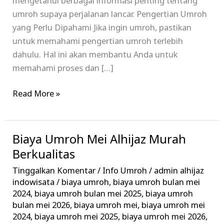
mengetahui berbagai informasi penting tentang
umroh supaya perjalanan lancar. Pengertian Umroh
yang Perlu Dipahami Jika ingin umroh, pastikan
untuk memahami pengertian umroh terlebih
dahulu. Hal ini akan membantu Anda untuk
memahami proses dan […]
Read More »
Biaya Umroh Mei Alhijaz Murah
Biaya
Umroh
Berkualitas
Mei
Tinggalkan Komentar
/
Info Umroh
/
admin alhijaz
Alhijaz
indowisata
/
biaya umroh
,
biaya umroh bulan mei
Murah
2024
,
biaya umroh bulan mei 2025
,
biaya umroh
bulan mei 2026
,
biaya umroh mei
,
biaya umroh mei
Berkualitas
2024
,
biaya umroh mei 2025
,
biaya umroh mei 2026
,