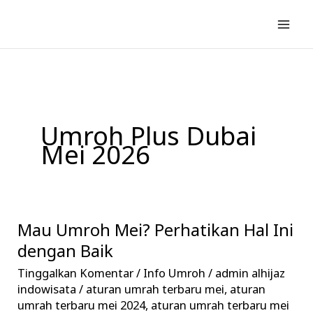
Lewati
ke
konten
Umroh Plus Dubai
Mei 2026
Mau Umroh Mei? Perhatikan Hal Ini
Mau
Umroh
dengan Baik
Mei?
Tinggalkan Komentar
/
Info Umroh
/
admin alhijaz
Perhatikan
indowisata
/
aturan umrah terbaru mei
,
aturan
Hal
umrah terbaru mei 2024
,
aturan umrah terbaru mei