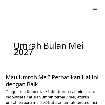
Lewati
ke
konten
Umrah Bulan Mei
2027
Mau Umroh Mei? Perhatikan Hal Ini
Mau
Umroh
dengan Baik
Mei?
Tinggalkan Komentar
/
Info Umroh
/
admin alhijaz
Perhatikan
indowisata
/
aturan umrah terbaru mei
,
aturan
Hal
umrah terbaru mei 2024
,
aturan umrah terbaru mei