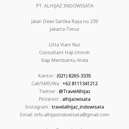
PT. ALHIJAZ INDOWISATA
Jalan Dewi Sartika Raya no 239
Jakarta-Timur
Litta Viani Nur
Consultant Haji Umroh
Siap Membantu Anda
Kantor :
(021) 8265-3335
Call/SMS/Wa :
+62 8111341212
Twitter :
@TravelAlhijaz
Pinterest :
alhijazwisata
Instagram :
travelalhijaz_indowisata
Email: info.alhijazindowisata@gmail.com