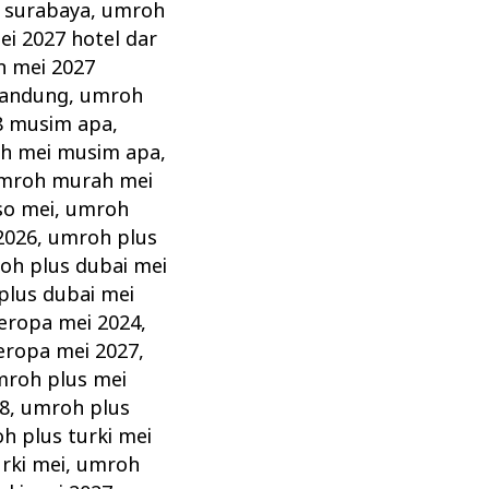
 surabaya
,
umroh
i 2027 hotel dar
 mei 2027
bandung
,
umroh
8 musim apa
,
h mei musim apa
,
mroh murah mei
so mei
,
umroh
2026
,
umroh plus
oh plus dubai mei
plus dubai mei
eropa mei 2024
,
eropa mei 2027
,
roh plus mei
8
,
umroh plus
h plus turki mei
rki mei
,
umroh