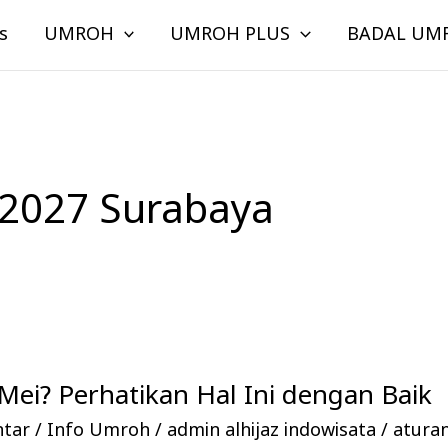
s
UMROH
UMROH PLUS
BADAL UM
2027 Surabaya
ei? Perhatikan Hal Ini dengan Baik
ntar
/
Info Umroh
/
admin alhijaz indowisata
/
atura