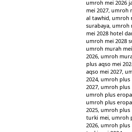
umroh mei 2026 j
mei 2027
,
umroh m
al tawhid
,
umroh m
surabaya
,
umroh 
mei 2028 hotel da
umroh mei 2028 s
umroh murah me
2026
,
umroh mura
plus aqso mei 202
aqso mei 2027
,
um
2024
,
umroh plus 
2027
,
umroh plus 
umroh plus eropa
umroh plus eropa
2025
,
umroh plus 
turki mei
,
umroh p
2026
,
umroh plus 