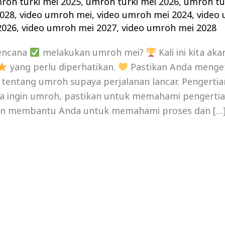
roh turki mei 2025
,
umroh turki mei 2026
,
umroh tu
2028
,
video umroh mei
,
video umroh mei 2024
,
video
2026
,
video umroh mei 2027
,
video umroh mei 2028
encana
melakukan umroh mei?
Kali ini kita a
yang perlu diperhatikan.
Pastikan Anda menget
 tentang umroh supaya perjalanan lancar. Pengert
ka ingin umroh, pastikan untuk memahami pengerti
akan membantu Anda untuk memahami proses dan […