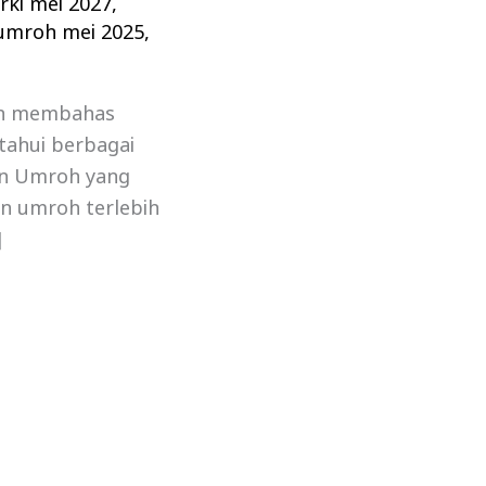
rki mei 2027
,
 umroh mei 2025
,
kan membahas
ahui berbagai
ian Umroh yang
an umroh terlebih
]