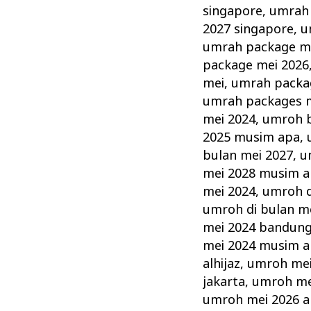
singapore
,
umrah 
2027 singapore
,
u
umrah package m
package mei 2026
mei
,
umrah packa
umrah packages m
mei 2024
,
umroh b
2025 musim apa
,
bulan mei 2027
,
u
mei 2028 musim 
mei 2024
,
umroh d
umroh di bulan m
mei 2024 bandun
mei 2024 musim 
alhijaz
,
umroh mei
jakarta
,
umroh me
umroh mei 2026 al