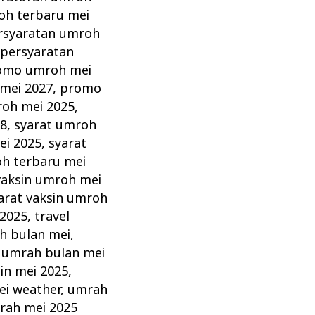
oh terbaru mei
rsyaratan umroh
,
persyaratan
omo umroh mei
mei 2027
,
promo
roh mei 2025
,
28
,
syarat umroh
ei 2025
,
syarat
oh terbaru mei
vaksin umroh mei
arat vaksin umroh
 2025
,
travel
h bulan mei
,
,
umrah bulan mei
in mei 2025
,
ei weather
,
umrah
rah mei 2025