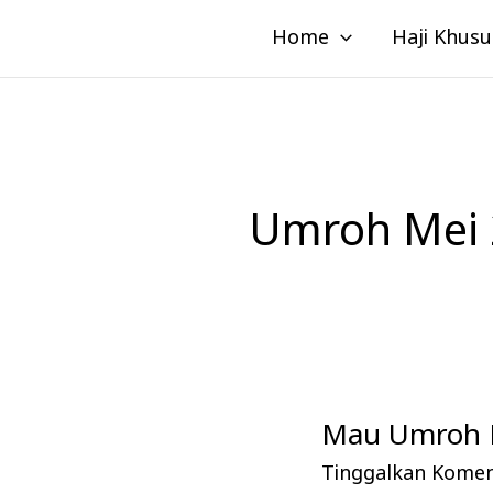
Lewati
Home
Haji Khusu
ke
konten
Umroh Mei 
Mau Umroh M
Mau
Umroh
Tinggalkan Kome