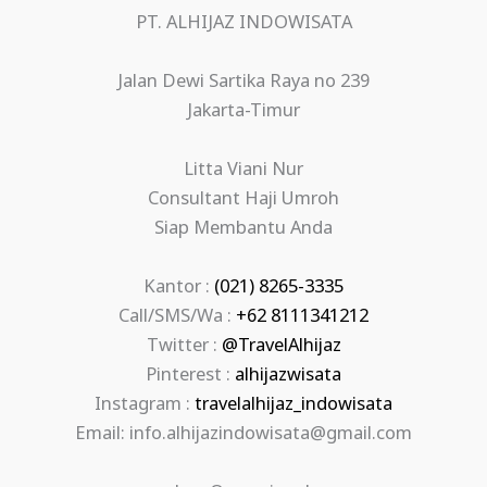
PT. ALHIJAZ INDOWISATA
Jalan Dewi Sartika Raya no 239
Jakarta-Timur
Litta Viani Nur
Consultant Haji Umroh
Siap Membantu Anda
Kantor :
(021) 8265-3335
Call/SMS/Wa :
+62 8111341212
Twitter :
@TravelAlhijaz
Pinterest :
alhijazwisata
Instagram :
travelalhijaz_indowisata
Email: info.alhijazindowisata@gmail.com