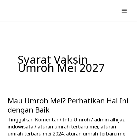
Lewati
ke
konten
Syarat Vaksin
Umroh Mei 2027
Mau Umroh Mei? Perhatikan Hal Ini
Mau
Umroh
dengan Baik
Mei?
Tinggalkan Komentar
/
Info Umroh
/
admin alhijaz
Perhatikan
indowisata
/
aturan umrah terbaru mei
,
aturan
Hal
umrah terbaru mei 2024
,
aturan umrah terbaru mei