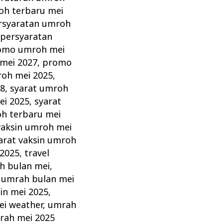
oh terbaru mei
rsyaratan umroh
,
persyaratan
omo umroh mei
mei 2027
,
promo
roh mei 2025
,
28
,
syarat umroh
ei 2025
,
syarat
oh terbaru mei
vaksin umroh mei
arat vaksin umroh
 2025
,
travel
h bulan mei
,
,
umrah bulan mei
in mei 2025
,
ei weather
,
umrah
rah mei 2025