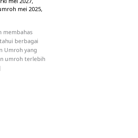
rki mei 2027
,
 umroh mei 2025
,
kan membahas
ahui berbagai
ian Umroh yang
an umroh terlebih
]