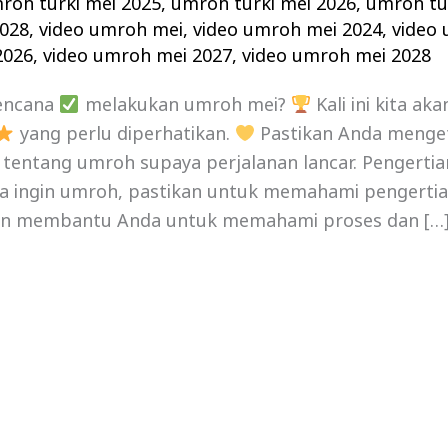
roh turki mei 2025
,
umroh turki mei 2026
,
umroh tu
2028
,
video umroh mei
,
video umroh mei 2024
,
video
2026
,
video umroh mei 2027
,
video umroh mei 2028
encana
melakukan umroh mei?
Kali ini kita a
yang perlu diperhatikan.
Pastikan Anda menget
 tentang umroh supaya perjalanan lancar. Pengert
ka ingin umroh, pastikan untuk memahami pengerti
akan membantu Anda untuk memahami proses dan […