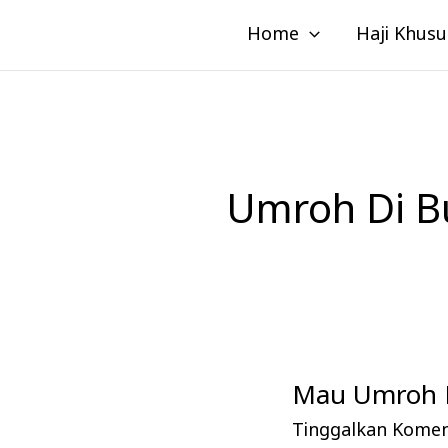
Lewati
Home
Haji Khusu
ke
konten
Umroh Di B
Mau Umroh M
Mau
Umroh
Tinggalkan Kome