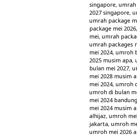
singapore
,
umrah 
2027 singapore
,
u
umrah package m
package mei 2026
mei
,
umrah packa
umrah packages m
mei 2024
,
umroh b
2025 musim apa
,
bulan mei 2027
,
u
mei 2028 musim 
mei 2024
,
umroh d
umroh di bulan m
mei 2024 bandun
mei 2024 musim 
alhijaz
,
umroh mei
jakarta
,
umroh me
umroh mei 2026 al