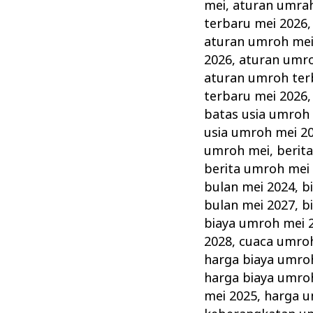
Mei?
mei
,
aturan umrah
Perhatikan
terbaru mei 2026
Hal
aturan umroh me
2026
,
aturan umro
Ini
aturan umroh ter
dengan
terbaru mei 2026
Baik
batas usia umroh
usia umroh mei 2
umroh mei
,
berit
berita umroh mei
bulan mei 2024
,
b
bulan mei 2027
,
b
biaya umroh mei 
2028
,
cuaca umroh
harga biaya umro
harga biaya umro
mei 2025
,
harga u