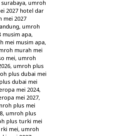
 surabaya
,
umroh
i 2027 hotel dar
 mei 2027
bandung
,
umroh
8 musim apa
,
h mei musim apa
,
mroh murah mei
so mei
,
umroh
2026
,
umroh plus
oh plus dubai mei
plus dubai mei
eropa mei 2024
,
eropa mei 2027
,
roh plus mei
8
,
umroh plus
h plus turki mei
rki mei
,
umroh