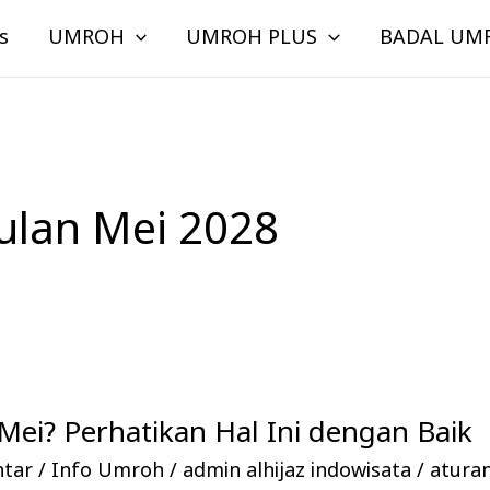
s
UMROH
UMROH PLUS
BADAL UM
ulan Mei 2028
ei? Perhatikan Hal Ini dengan Baik
ntar
/
Info Umroh
/
admin alhijaz indowisata
/
atura