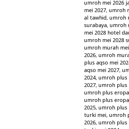
umroh mei 2026 j
mei 2027
,
umroh m
al tawhid
,
umroh m
surabaya
,
umroh 
mei 2028 hotel da
umroh mei 2028 s
umroh murah me
2026
,
umroh mura
plus aqso mei 202
aqso mei 2027
,
um
2024
,
umroh plus 
2027
,
umroh plus 
umroh plus eropa
umroh plus eropa
2025
,
umroh plus 
turki mei
,
umroh p
2026
,
umroh plus 