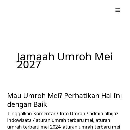
Lewati
ke
konten
Jamaah Umroh Mei
2027
Mau Umroh Mei? Perhatikan Hal Ini
Mau
Umroh
dengan Baik
Mei?
Tinggalkan Komentar
/
Info Umroh
/
admin alhijaz
Perhatikan
indowisata
/
aturan umrah terbaru mei
,
aturan
Hal
umrah terbaru mei 2024
,
aturan umrah terbaru mei