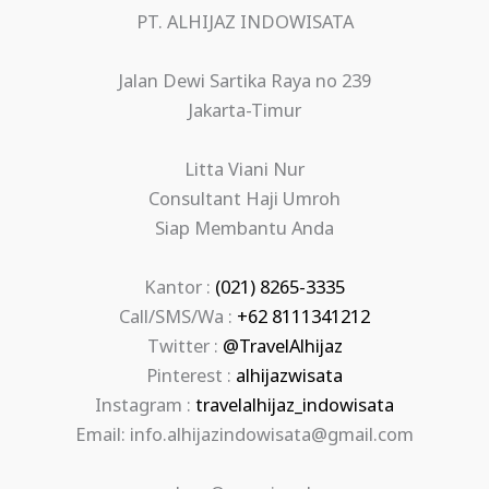
PT. ALHIJAZ INDOWISATA
Jalan Dewi Sartika Raya no 239
Jakarta-Timur
Litta Viani Nur
Consultant Haji Umroh
Siap Membantu Anda
Kantor :
(021) 8265-3335
Call/SMS/Wa :
+62 8111341212
Twitter :
@TravelAlhijaz
Pinterest :
alhijazwisata
Instagram :
travelalhijaz_indowisata
Email: info.alhijazindowisata@gmail.com