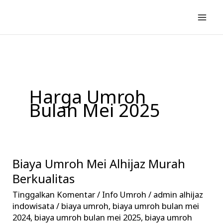
Lewati
ke
konten
Harga Umroh
Bulan Mei 2025
Biaya Umroh Mei Alhijaz Murah
Biaya
Umroh
Berkualitas
Mei
Tinggalkan Komentar
/
Info Umroh
/
admin alhijaz
Alhijaz
indowisata
/
biaya umroh
,
biaya umroh bulan mei
Murah
2024
,
biaya umroh bulan mei 2025
,
biaya umroh