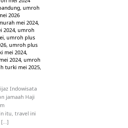
oh mei 2024
bandung
,
umroh
ei 2026
murah mei 2024
,
i 2024
,
umroh
ei
,
umroh plus
026
,
umroh plus
ki mei 2024
,
mei 2024
,
umroh
h turki mei 2025
,
ijaz Indowisata
on jamaah Haji
am
tu, travel ini
 […]