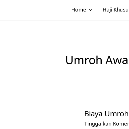
Lewati
Home
Haji Khusu
ke
konten
Umroh Awal
Biaya Umroh 
Biaya
Umroh
Tinggalkan Kome