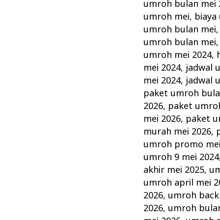
Mei
umroh bulan mei 
Alhijaz
umroh mei
,
biaya
Murah
umroh bulan mei
umroh bulan mei
Berkualitas
umroh mei 2024
,
mei 2024
,
jadwal 
mei 2024
,
jadwal 
paket umroh bula
2026
,
paket umro
mei 2026
,
paket u
murah mei 2026
,
umroh promo mei
umroh 9 mei 2024
akhir mei 2025
,
um
umroh april mei 2
2026
,
umroh back
2026
,
umroh bula