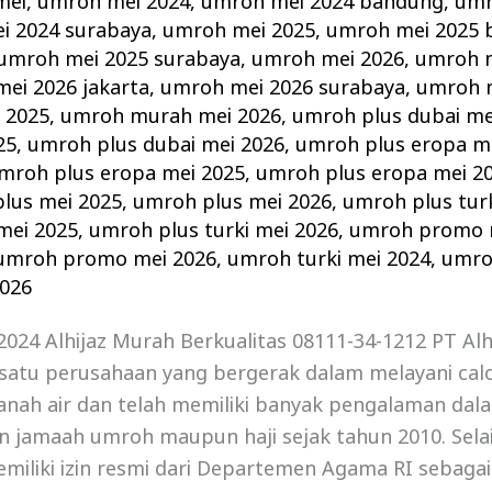
mei
,
umroh mei 2024
,
umroh mei 2024 bandung
,
umr
i 2024 surabaya
,
umroh mei 2025
,
umroh mei 2025 
umroh mei 2025 surabaya
,
umroh mei 2026
,
umroh m
ei 2026 jakarta
,
umroh mei 2026 surabaya
,
umroh 
 2025
,
umroh murah mei 2026
,
umroh plus dubai me
25
,
umroh plus dubai mei 2026
,
umroh plus eropa m
mroh plus eropa mei 2025
,
umroh plus eropa mei 2
lus mei 2025
,
umroh plus mei 2026
,
umroh plus tur
mei 2025
,
umroh plus turki mei 2026
,
umroh promo 
umroh promo mei 2026
,
umroh turki mei 2024
,
umro
2026
024 Alhijaz Murah Berkualitas 08111-34-1212 PT Alh
satu perusahaan yang bergerak dalam melayani cal
anah air dan telah memiliki banyak pengalaman dal
amaah umroh maupun haji sejak tahun 2010. Selain i
miliki izin resmi dari Departemen Agama RI sebagai