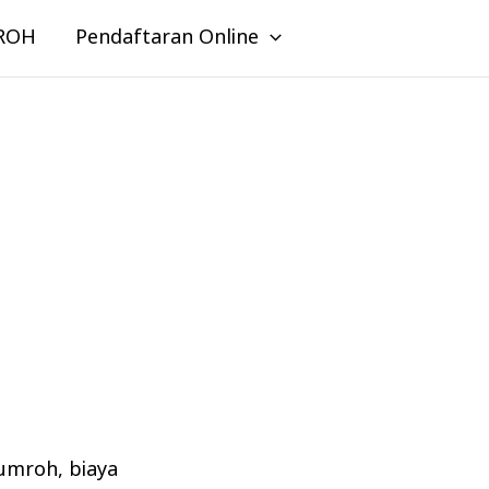
ROH
Pendaftaran Online
 umroh
,
biaya