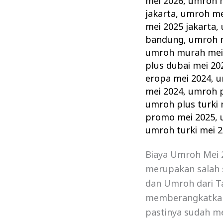
mei 2026
,
umroh 
jakarta
,
umroh me
mei 2025 jakarta
,
bandung
,
umroh m
umroh murah mei
plus dubai mei 20
eropa mei 2024
,
u
mei 2024
,
umroh p
umroh plus turki 
promo mei 2025
,
umroh turki mei 
Biaya Umroh Mei 2
merupakan salah 
dan Umroh dari T
memberangkatkan j
pastinya sudah me