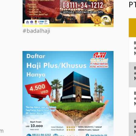
PT
#badalhaji
om