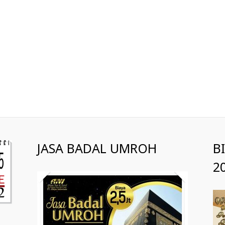
JASA BADAL UMROH
B
2