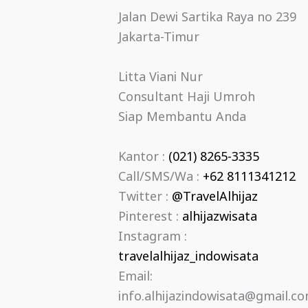
Jalan Dewi Sartika Raya no 239
Jakarta-Timur
Litta Viani Nur
Consultant Haji Umroh
Siap Membantu Anda
Kantor :
(021) 8265-3335
Call/SMS/Wa :
+62 8111341212
Twitter :
@TravelAlhijaz
Pinterest :
alhijazwisata
Instagram :
travelalhijaz_indowisata
Email:
info.alhijazindowisata@gmail.c