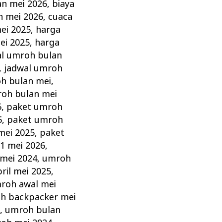
an mei 2026
,
biaya
h mei 2026
,
cuaca
ei 2025
,
harga
ei 2025
,
harga
al umroh bulan
,
jadwal umroh
h bulan mei
,
oh bulan mei
5
,
paket umroh
5
,
paket umroh
mei 2025
,
paket
1 mei 2026
,
 mei 2024
,
umroh
ril mei 2025
,
roh awal mei
h backpacker mei
5
,
umroh bulan