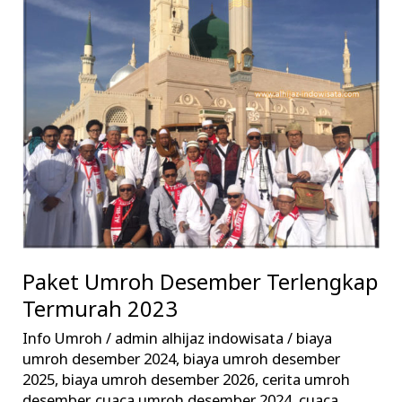
Umroh
Desember
Terlengkap
Termurah
2023
Paket Umroh Desember Terlengkap
Termurah 2023
Info Umroh
/
admin alhijaz indowisata
/
biaya
umroh desember 2024
,
biaya umroh desember
2025
,
biaya umroh desember 2026
,
cerita umroh
desember
,
cuaca umroh desember 2024
,
cuaca