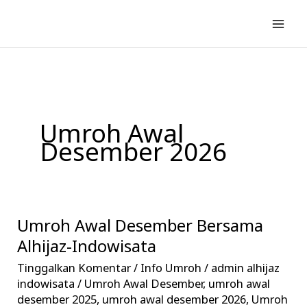
Lewati
ke
konten
Umroh Awal
Desember 2026
Umroh Awal Desember Bersama
Umroh
Awal
Alhijaz-Indowisata
Desember
Tinggalkan Komentar
/
Info Umroh
/
admin alhijaz
Bersama
indowisata
/
Umroh Awal Desember
,
umroh awal
Alhijaz-
desember 2025
,
umroh awal desember 2026
,
Umroh