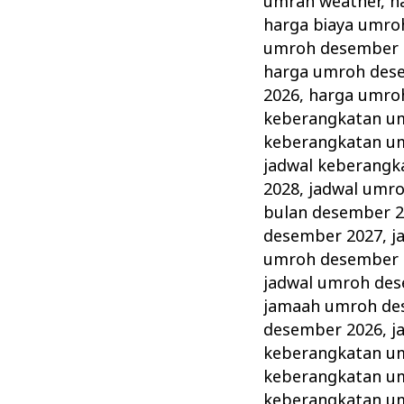
umrah weather
,
h
harga biaya umro
umroh desember 
harga umroh des
2026
,
harga umro
keberangkatan u
keberangkatan u
jadwal keberang
2028
,
jadwal umr
bulan desember 
desember 2027
,
j
umroh desember 
jadwal umroh de
jamaah umroh de
desember 2026
,
j
keberangkatan u
keberangkatan u
keberangkatan u