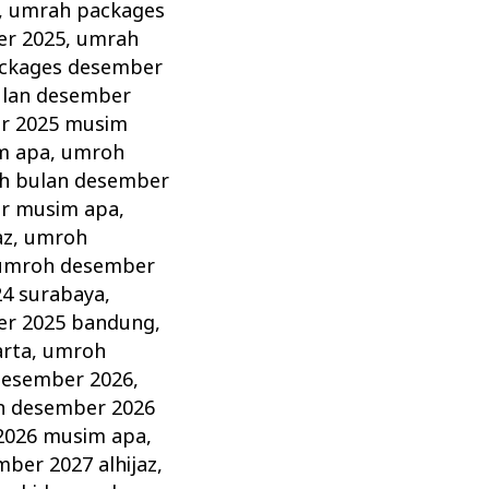
,
umrah packages
er 2025
,
umrah
ckages desember
lan desember
r 2025 musim
m apa
,
umroh
h bulan desember
r musim apa
,
az
,
umroh
umroh desember
4 surabaya
,
r 2025 bandung
,
arta
,
umroh
esember 2026
,
 desember 2026
2026 musim apa
,
ber 2027 alhijaz
,