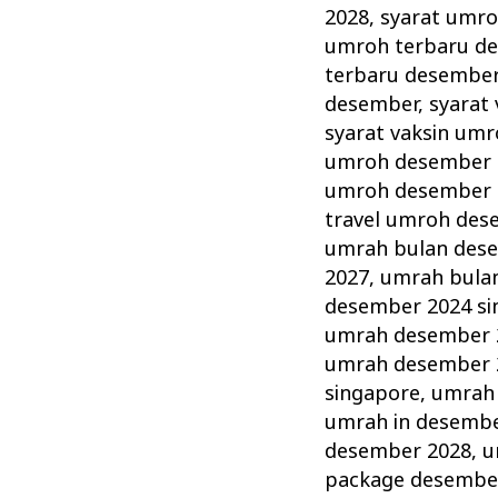
2028
,
syarat umro
umroh terbaru d
terbaru desember
desember
,
syarat
syarat vaksin um
umroh desember 
umroh desember 
travel umroh des
umrah bulan des
2027
,
umrah bula
desember 2024 si
umrah desember 
umrah desember 
singapore
,
umrah
umrah in desembe
desember 2028
,
u
package desembe