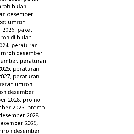
roh bulan
lan desember
ket umroh
 2026
,
paket
oh di bulan
024
,
peraturan
 umroh desember
sember
,
peraturan
2025
,
peraturan
2027
,
peraturan
ratan umroh
roh desember
er 2028
,
promo
ber 2025
,
promo
desember 2028
,
desember 2025
,
umroh desember