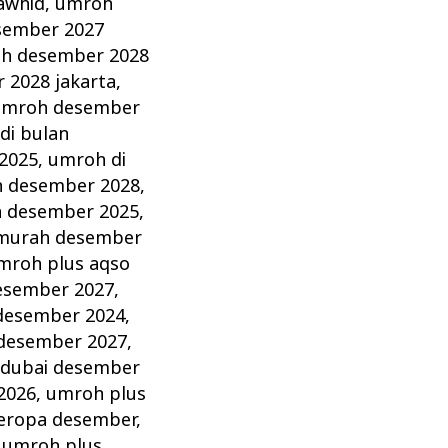
awhid
,
umroh
sember 2027
h desember 2028
 2028 jakarta
,
umroh desember
di bulan
2025
,
umroh di
n desember 2028
,
 desember 2025
,
murah desember
mroh plus aqso
esember 2027
,
desember 2024
,
desember 2027
,
 dubai desember
2026
,
umroh plus
eropa desember
,
,
umroh plus