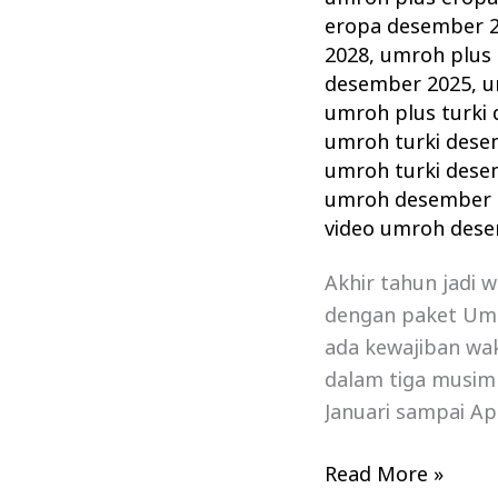
eropa desember 
2028
,
umroh plus 
desember 2025
,
u
umroh plus turki
umroh turki dese
umroh turki dese
umroh desember 
video umroh des
Akhir tahun jadi 
dengan paket Um
ada kewajiban wa
dalam tiga musim
Januari sampai Ap
Read More »