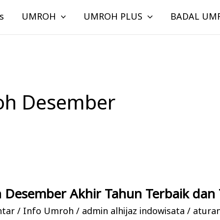
s
UMROH
UMROH PLUS
BADAL UM
oh Desember
 Desember Akhir Tahun Terbaik dan 
ntar
/
Info Umroh
/
admin alhijaz indowisata
/
atura