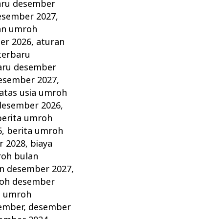
aru desember
esember 2027
,
an umroh
er 2026
,
aturan
terbaru
aru desember
esember 2027
,
atas usia umroh
desember 2026
,
berita umroh
5
,
berita umroh
r 2028
,
biaya
roh bulan
an desember 2027
,
roh desember
a umroh
ember
,
desember