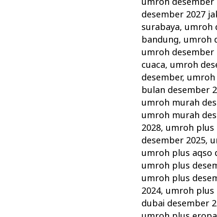
umroh desember 
desember 2027 ja
surabaya
,
umroh 
bandung
,
umroh d
umroh desember 
cuaca
,
umroh des
desember
,
umroh 
bulan desember 
umroh murah de
umroh murah des
2028
,
umroh plus
desember 2025
,
u
umroh plus aqso
umroh plus dese
umroh plus dese
2024
,
umroh plus
dubai desember 2
umroh plus erop