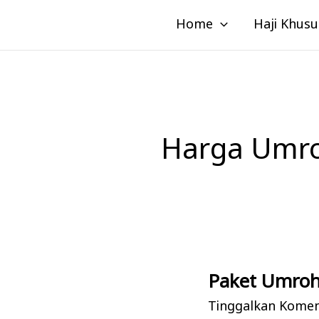
Lewati
Home
Haji Khusu
ke
konten
Harga Umr
Paket Umroh
Paket
Umroh
Tinggalkan Kome