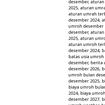
Desember
desember
,
aturan
Akhir
2025
,
aturan umr
Tahun
aturan umrah ter
desember 2024
,
a
Terbaik
umroh desember 
dan
desember
,
aturan
Terpercaya
2025
,
aturan umr
aturan umroh ter
desember 2024
,
b
batas usia umroh
desember
,
berita
desember 2026
,
b
umroh bulan des
desember 2025
,
b
biaya umroh bula
2024
,
biaya umro
desember 2027
,
b