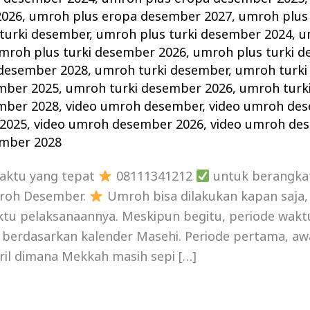
2026
,
umroh plus eropa desember 2027
,
umroh plus
turki desember
,
umroh plus turki desember 2024
,
u
mroh plus turki desember 2026
,
umroh plus turki 
 desember 2028
,
umroh turki desember
,
umroh turki
mber 2025
,
umroh turki desember 2026
,
umroh turk
mber 2028
,
video umroh desember
,
video umroh de
2025
,
video umroh desember 2026
,
video umroh de
ember 2028
waktu yang tepat
08111341212
untuk berangka
roh Desember.
Umroh bisa dilakukan kapan saja
ktu pelaksanaannya. Meskipun begitu, periode wakt
 berdasarkan kalender Masehi. Periode pertama, aw
ril dimana Mekkah masih sepi […]