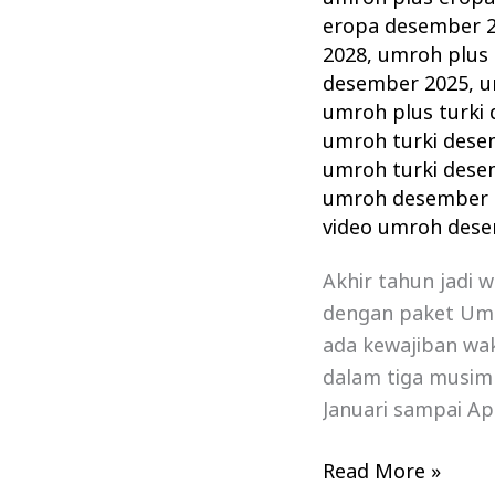
eropa desember 
2028
,
umroh plus 
desember 2025
,
u
umroh plus turki
umroh turki dese
umroh turki dese
umroh desember 
video umroh des
Akhir tahun jadi 
dengan paket Um
ada kewajiban wa
dalam tiga musim
Januari sampai Ap
Read More »