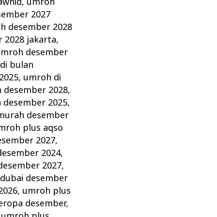
awhid
,
umroh
sember 2027
h desember 2028
 2028 jakarta
,
umroh desember
di bulan
2025
,
umroh di
n desember 2028
,
 desember 2025
,
murah desember
mroh plus aqso
esember 2027
,
desember 2024
,
desember 2027
,
 dubai desember
2026
,
umroh plus
eropa desember
,
,
umroh plus