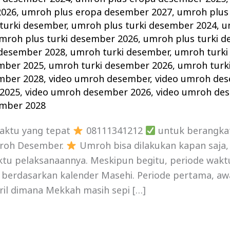
2026
,
umroh plus eropa desember 2027
,
umroh plus
turki desember
,
umroh plus turki desember 2024
,
u
mroh plus turki desember 2026
,
umroh plus turki 
 desember 2028
,
umroh turki desember
,
umroh turki
mber 2025
,
umroh turki desember 2026
,
umroh turk
mber 2028
,
video umroh desember
,
video umroh de
2025
,
video umroh desember 2026
,
video umroh de
ember 2028
waktu yang tepat
08111341212
untuk berangka
roh Desember.
Umroh bisa dilakukan kapan saja
ktu pelaksanaannya. Meskipun begitu, periode wakt
 berdasarkan kalender Masehi. Periode pertama, aw
ril dimana Mekkah masih sepi […]