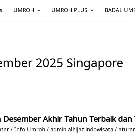
s
UMROH
UMROH PLUS
BADAL UM
mber 2025 Singapore
 Desember Akhir Tahun Terbaik dan 
ntar
/
Info Umroh
/
admin alhijaz indowisata
/
atura