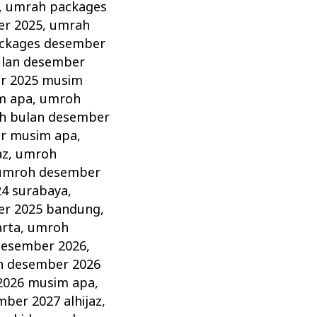
,
umrah packages
er 2025
,
umrah
ckages desember
lan desember
r 2025 musim
m apa
,
umroh
h bulan desember
r musim apa
,
az
,
umroh
umroh desember
4 surabaya
,
r 2025 bandung
,
arta
,
umroh
esember 2026
,
 desember 2026
2026 musim apa
,
ber 2027 alhijaz
,