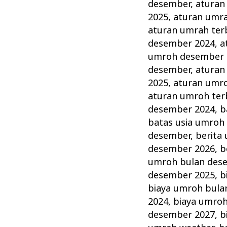
Desember
desember
,
aturan
Akhir
2025
,
aturan umr
Tahun
aturan umrah ter
desember 2024
,
a
Terbaik
umroh desember 
dan
desember
,
aturan
Terpercaya
2025
,
aturan umr
aturan umroh ter
desember 2024
,
b
batas usia umroh
desember
,
berita
desember 2026
,
b
umroh bulan des
desember 2025
,
b
biaya umroh bula
2024
,
biaya umro
desember 2027
,
b