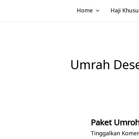
Lewati
Home
Haji Khusu
ke
konten
Umrah Dese
Paket Umroh
Paket
Umroh
Tinggalkan Kome