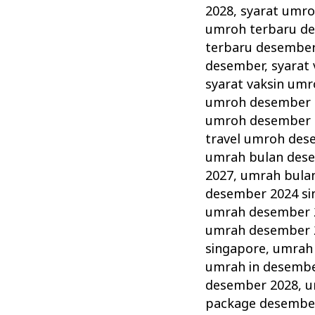
2028
,
syarat umro
umroh terbaru d
terbaru desember
desember
,
syarat
syarat vaksin um
umroh desember 
umroh desember 
travel umroh des
umrah bulan des
2027
,
umrah bula
desember 2024 si
umrah desember 
umrah desember 
singapore
,
umrah
umrah in desembe
desember 2028
,
u
package desembe