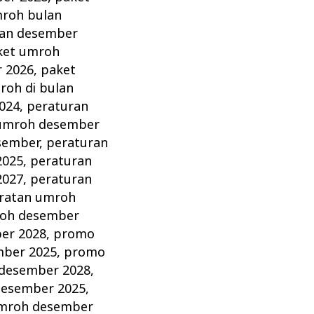
roh bulan
lan desember
ket umroh
 2026
,
paket
oh di bulan
024
,
peraturan
 umroh desember
sember
,
peraturan
2025
,
peraturan
2027
,
peraturan
ratan umroh
roh desember
er 2028
,
promo
ber 2025
,
promo
desember 2028
,
desember 2025
,
umroh desember