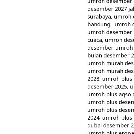
umroh desember 
desember 2027 ja
surabaya
,
umroh 
bandung
,
umroh d
umroh desember 
cuaca
,
umroh des
desember
,
umroh 
bulan desember 
umroh murah de
umroh murah des
2028
,
umroh plus
desember 2025
,
u
umroh plus aqso
umroh plus dese
umroh plus dese
2024
,
umroh plus
dubai desember 2
umroh plus erop