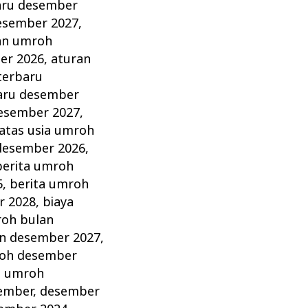
aru desember
esember 2027
,
an umroh
er 2026
,
aturan
terbaru
aru desember
esember 2027
,
atas usia umroh
desember 2026
,
berita umroh
5
,
berita umroh
r 2028
,
biaya
roh bulan
an desember 2027
,
roh desember
a umroh
ember
,
desember