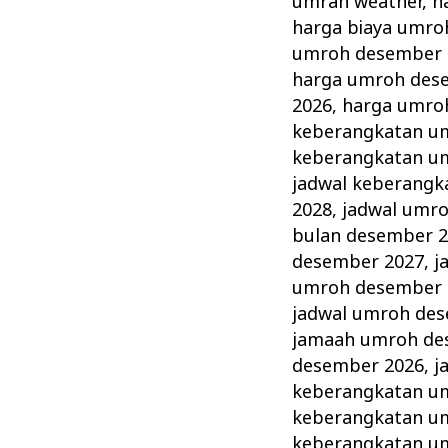
umrah weather
,
h
harga biaya umro
umroh desember 
harga umroh des
2026
,
harga umro
keberangkatan u
keberangkatan u
jadwal keberang
2028
,
jadwal umr
bulan desember 
desember 2027
,
j
umroh desember 
jadwal umroh de
jamaah umroh de
desember 2026
,
j
keberangkatan u
keberangkatan u
keberangkatan u