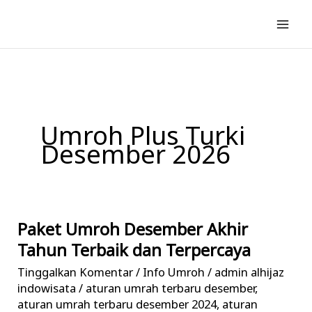
Lewati
ke
konten
Umroh Plus Turki
Desember 2026
Paket Umroh Desember Akhir
Paket
Umroh
Tahun Terbaik dan Terpercaya
Desember
Tinggalkan Komentar
/
Info Umroh
/
admin alhijaz
Akhir
indowisata
/
aturan umrah terbaru desember
,
Tahun
aturan umrah terbaru desember 2024
,
aturan