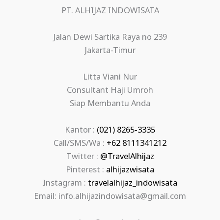
PT. ALHIJAZ INDOWISATA
Jalan Dewi Sartika Raya no 239
Jakarta-Timur
Litta Viani Nur
Consultant Haji Umroh
Siap Membantu Anda
Kantor :
(021) 8265-3335
Call/SMS/Wa :
+62 8111341212
Twitter :
@TravelAlhijaz
Pinterest :
alhijazwisata
Instagram :
travelalhijaz_indowisata
Email: info.alhijazindowisata@gmail.com