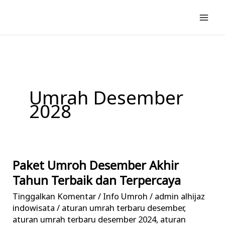
Lewati
ke
konten
Umrah Desember
2028
Paket Umroh Desember Akhir
Paket
Umroh
Tahun Terbaik dan Terpercaya
Desember
Tinggalkan Komentar
/
Info Umroh
/
admin alhijaz
Akhir
indowisata
/
aturan umrah terbaru desember
,
Tahun
aturan umrah terbaru desember 2024
,
aturan