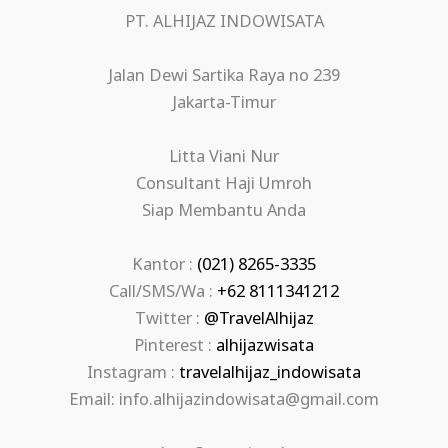
PT. ALHIJAZ INDOWISATA
Jalan Dewi Sartika Raya no 239
Jakarta-Timur
Litta Viani Nur
Consultant Haji Umroh
Siap Membantu Anda
Kantor :
(021) 8265-3335
Call/SMS/Wa :
+62 8111341212
Twitter :
@TravelAlhijaz
Pinterest :
alhijazwisata
Instagram :
travelalhijaz_indowisata
Email: info.alhijazindowisata@gmail.com