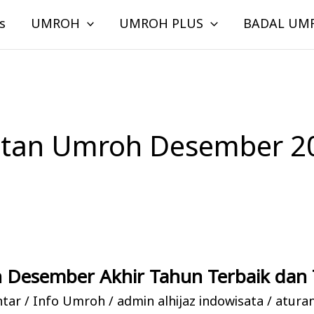
s
UMROH
UMROH PLUS
BADAL UM
tan Umroh Desember 2
 Desember Akhir Tahun Terbaik dan 
ntar
/
Info Umroh
/
admin alhijaz indowisata
/
atura