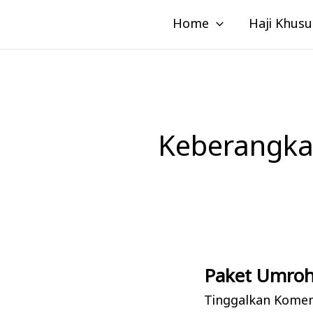
Lewati
Home
Haji Khusu
ke
konten
Keberangka
Paket Umroh
Paket
Umroh
Tinggalkan Kome