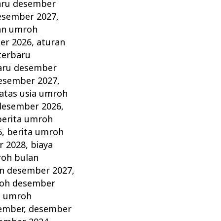
aru desember
esember 2027
,
an umroh
er 2026
,
aturan
terbaru
aru desember
esember 2027
,
atas usia umroh
desember 2026
,
berita umroh
5
,
berita umroh
r 2028
,
biaya
roh bulan
an desember 2027
,
roh desember
a umroh
ember
,
desember