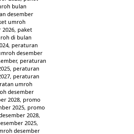
roh bulan
lan desember
ket umroh
 2026
,
paket
oh di bulan
024
,
peraturan
 umroh desember
sember
,
peraturan
2025
,
peraturan
2027
,
peraturan
ratan umroh
roh desember
er 2028
,
promo
ber 2025
,
promo
desember 2028
,
desember 2025
,
umroh desember