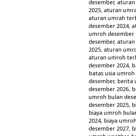
Desember
desember
,
aturan
Akhir
2025
,
aturan umr
Tahun
aturan umrah ter
desember 2024
,
a
Terbaik
umroh desember 
dan
desember
,
aturan
Terpercaya
2025
,
aturan umr
aturan umroh ter
desember 2024
,
b
batas usia umroh
desember
,
berita
desember 2026
,
b
umroh bulan des
desember 2025
,
b
biaya umroh bula
2024
,
biaya umro
desember 2027
,
b