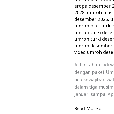
eropa desember 
2028
,
umroh plus 
desember 2025
,
u
umroh plus turki
umroh turki dese
umroh turki dese
umroh desember 
video umroh des
Akhir tahun jadi 
dengan paket Um
ada kewajiban wa
dalam tiga musim
Januari sampai Ap
Read More »