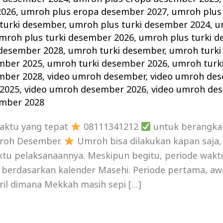
2026
,
umroh plus eropa desember 2027
,
umroh plus
turki desember
,
umroh plus turki desember 2024
,
u
mroh plus turki desember 2026
,
umroh plus turki 
 desember 2028
,
umroh turki desember
,
umroh turki
mber 2025
,
umroh turki desember 2026
,
umroh turk
mber 2028
,
video umroh desember
,
video umroh de
2025
,
video umroh desember 2026
,
video umroh de
ember 2028
waktu yang tepat
08111341212
untuk berangka
roh Desember.
Umroh bisa dilakukan kapan saja
ktu pelaksanaannya. Meskipun begitu, periode wakt
 berdasarkan kalender Masehi. Periode pertama, aw
ril dimana Mekkah masih sepi […]