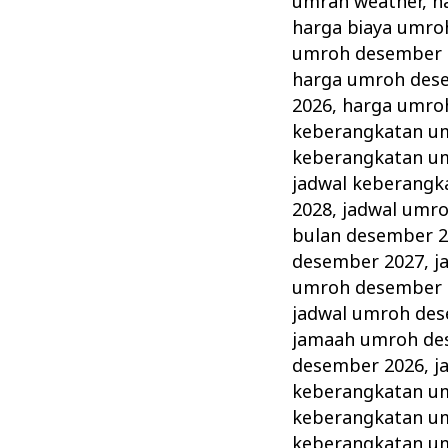
umrah weather
,
h
harga biaya umro
umroh desember 
harga umroh des
2026
,
harga umro
keberangkatan u
keberangkatan u
jadwal keberang
2028
,
jadwal umr
bulan desember 
desember 2027
,
j
umroh desember 
jadwal umroh de
jamaah umroh de
desember 2026
,
j
keberangkatan u
keberangkatan u
keberangkatan u