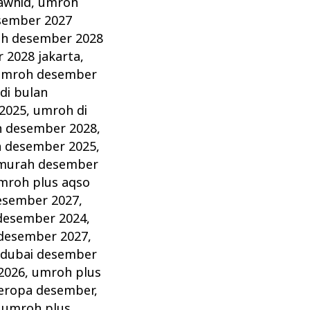
awhid
,
umroh
sember 2027
h desember 2028
 2028 jakarta
,
umroh desember
di bulan
2025
,
umroh di
n desember 2028
,
 desember 2025
,
murah desember
mroh plus aqso
esember 2027
,
desember 2024
,
desember 2027
,
 dubai desember
2026
,
umroh plus
eropa desember
,
,
umroh plus