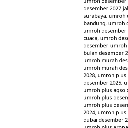
umroh desember 
desember 2027 ja
surabaya
,
umroh 
bandung
,
umroh d
umroh desember 
cuaca
,
umroh des
desember
,
umroh 
bulan desember 
umroh murah de
umroh murah des
2028
,
umroh plus
desember 2025
,
u
umroh plus aqso
umroh plus dese
umroh plus dese
2024
,
umroh plus
dubai desember 2
umroh plus erop