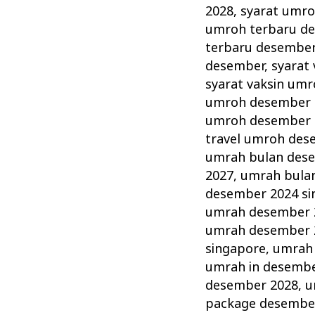
2028
,
syarat umro
umroh terbaru d
terbaru desember
desember
,
syarat
syarat vaksin um
umroh desember 
umroh desember 
travel umroh des
umrah bulan des
2027
,
umrah bula
desember 2024 si
umrah desember 
umrah desember 
singapore
,
umrah
umrah in desembe
desember 2028
,
u
package desembe