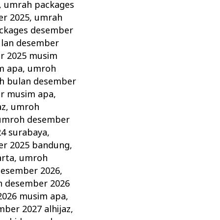
,
umrah packages
er 2025
,
umrah
ckages desember
lan desember
r 2025 musim
m apa
,
umroh
h bulan desember
r musim apa
,
az
,
umroh
umroh desember
4 surabaya
,
r 2025 bandung
,
arta
,
umroh
esember 2026
,
 desember 2026
2026 musim apa
,
ber 2027 alhijaz
,