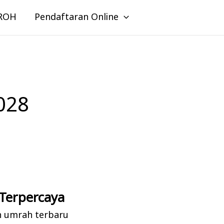
ROH
Pendaftaran Online
028
Terpercaya
n umrah terbaru