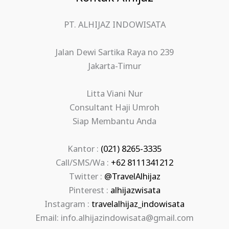
PT. ALHIJAZ INDOWISATA
Jalan Dewi Sartika Raya no 239
Jakarta-Timur
Litta Viani Nur
Consultant Haji Umroh
Siap Membantu Anda
Kantor :
(021) 8265-3335
Call/SMS/Wa :
+62 8111341212
Twitter :
@TravelAlhijaz
Pinterest :
alhijazwisata
Instagram :
travelalhijaz_indowisata
Email: info.alhijazindowisata@gmail.com