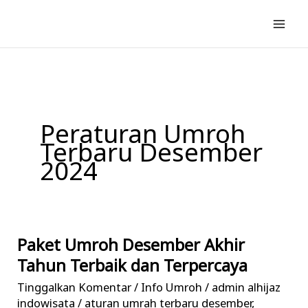
Lewati
ke
konten
Peraturan Umroh
Terbaru Desember
2024
Paket Umroh Desember Akhir
Paket
Umroh
Tahun Terbaik dan Terpercaya
Desember
Tinggalkan Komentar
/
Info Umroh
/
admin alhijaz
Akhir
indowisata
/
aturan umrah terbaru desember
,