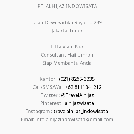
PT. ALHIJAZ INDOWISATA
Jalan Dewi Sartika Raya no 239
Jakarta-Timur
Litta Viani Nur
Consultant Haji Umroh
Siap Membantu Anda
Kantor :
(021) 8265-3335
Call/SMS/Wa :
+62 8111341212
Twitter :
@TravelAlhijaz
Pinterest :
alhijazwisata
Instagram :
travelalhijaz_indowisata
Email: info.alhijazindowisata@gmail.com