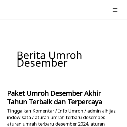
Lewati
ke
konten
Berita Umroh
Desember
Paket Umroh Desember Akhir
Paket
Umroh
Tahun Terbaik dan Terpercaya
Desember
Tinggalkan Komentar
/
Info Umroh
/
admin alhijaz
Akhir
indowisata
/
aturan umrah terbaru desember
,
Tahun
aturan umrah terbaru desember 2024
,
aturan