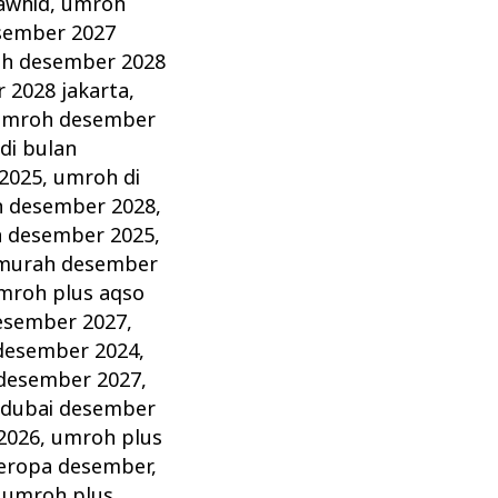
awhid
,
umroh
sember 2027
h desember 2028
 2028 jakarta
,
umroh desember
di bulan
2025
,
umroh di
n desember 2028
,
 desember 2025
,
murah desember
mroh plus aqso
esember 2027
,
desember 2024
,
desember 2027
,
 dubai desember
2026
,
umroh plus
eropa desember
,
,
umroh plus