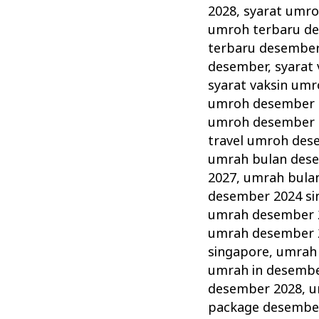
2028
,
syarat umro
umroh terbaru d
terbaru desember
desember
,
syarat
syarat vaksin um
umroh desember 
umroh desember 
travel umroh des
umrah bulan des
2027
,
umrah bula
desember 2024 si
umrah desember 
umrah desember 
singapore
,
umrah
umrah in desembe
desember 2028
,
u
package desembe