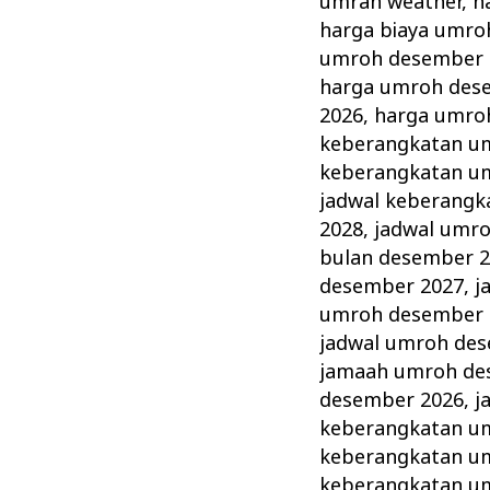
umrah weather
,
h
harga biaya umro
umroh desember 
harga umroh des
2026
,
harga umro
keberangkatan u
keberangkatan u
jadwal keberang
2028
,
jadwal umr
bulan desember 
desember 2027
,
j
umroh desember 
jadwal umroh de
jamaah umroh de
desember 2026
,
j
keberangkatan u
keberangkatan u
keberangkatan u