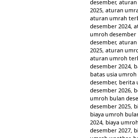
Desember
desember
,
aturan
Akhir
2025
,
aturan umr
Tahun
aturan umrah ter
desember 2024
,
a
Terbaik
umroh desember 
dan
desember
,
aturan
Terpercaya
2025
,
aturan umr
aturan umroh ter
desember 2024
,
b
batas usia umroh
desember
,
berita
desember 2026
,
b
umroh bulan des
desember 2025
,
b
biaya umroh bula
2024
,
biaya umro
desember 2027
,
b