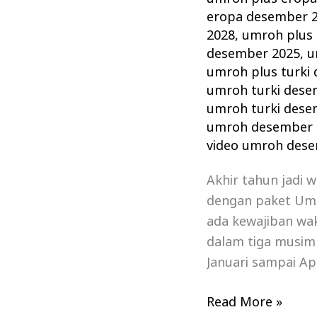
eropa desember 
2028
,
umroh plus 
desember 2025
,
u
umroh plus turki
umroh turki dese
umroh turki dese
umroh desember 
video umroh des
Akhir tahun jadi 
dengan paket Um
ada kewajiban wa
dalam tiga musim
Januari sampai Ap
Read More »