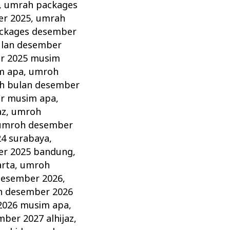
,
umrah packages
er 2025
,
umrah
ckages desember
lan desember
r 2025 musim
m apa
,
umroh
h bulan desember
r musim apa
,
az
,
umroh
umroh desember
4 surabaya
,
r 2025 bandung
,
arta
,
umroh
esember 2026
,
 desember 2026
2026 musim apa
,
ber 2027 alhijaz
,