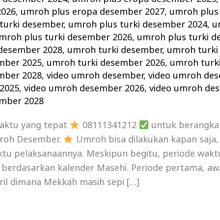
2026
,
umroh plus eropa desember 2027
,
umroh plus
turki desember
,
umroh plus turki desember 2024
,
u
mroh plus turki desember 2026
,
umroh plus turki 
 desember 2028
,
umroh turki desember
,
umroh turki
mber 2025
,
umroh turki desember 2026
,
umroh turk
mber 2028
,
video umroh desember
,
video umroh de
2025
,
video umroh desember 2026
,
video umroh de
ember 2028
waktu yang tepat
08111341212
untuk berangka
roh Desember.
Umroh bisa dilakukan kapan saja
ktu pelaksanaannya. Meskipun begitu, periode wakt
 berdasarkan kalender Masehi. Periode pertama, aw
ril dimana Mekkah masih sepi […]