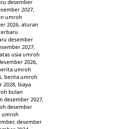
aru desember
esember 2027
,
an umroh
er 2026
,
aturan
terbaru
aru desember
esember 2027
,
atas usia umroh
desember 2026
,
berita umroh
5
,
berita umroh
r 2028
,
biaya
roh bulan
an desember 2027
,
roh desember
a umroh
ember
,
desember