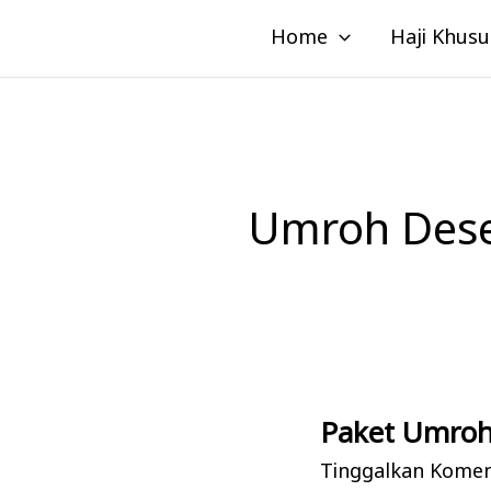
Lewati
Home
Haji Khusu
ke
konten
Umroh Dese
Paket Umroh
Paket
Umroh
Tinggalkan Kome