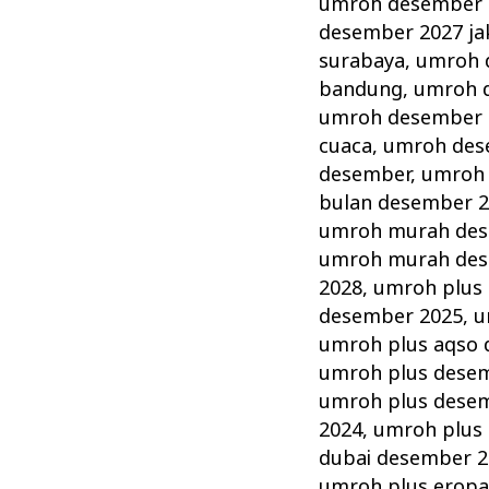
umroh desember 
desember 2027 ja
surabaya
,
umroh 
bandung
,
umroh d
umroh desember 
cuaca
,
umroh des
desember
,
umroh 
bulan desember 
umroh murah de
umroh murah des
2028
,
umroh plus
desember 2025
,
u
umroh plus aqso
umroh plus dese
umroh plus dese
2024
,
umroh plus
dubai desember 2
umroh plus erop