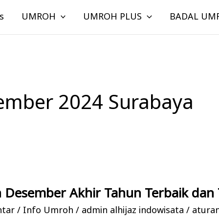
s
UMROH
UMROH PLUS
BADAL UM
mber 2024 Surabaya
 Desember Akhir Tahun Terbaik dan 
ntar
/
Info Umroh
/
admin alhijaz indowisata
/
atura