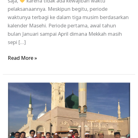
saja,
karena tidak ada kewajiban waktu
pelaksanaannya. Meskipun begitu, periode
waktunya terbagi ke dalam tiga musim berdasarkan
kalender Masehi. Periode pertama, awal tahun
bulan Januari sampai April dimana Mekkah masih
sepi […]
Read More »
Paket
Umroh
Desember
Terlengkap
Termurah
2023