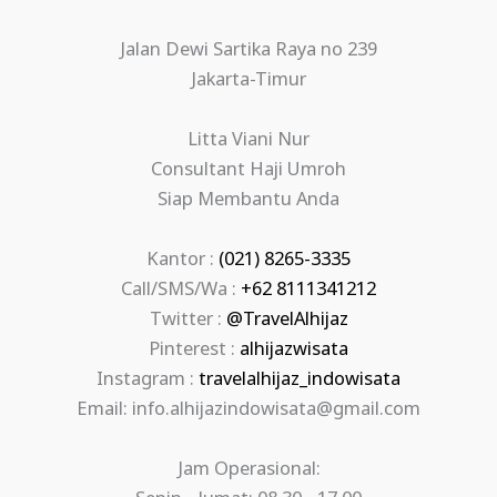
Jalan Dewi Sartika Raya no 239
Jakarta-Timur
Litta Viani Nur
Consultant Haji Umroh
Siap Membantu Anda
Kantor :
(021) 8265-3335
Call/SMS/Wa :
+62 8111341212
Twitter :
@TravelAlhijaz
Pinterest :
alhijazwisata
Instagram :
travelalhijaz_indowisata
Email: info.alhijazindowisata@gmail.com
Jam Operasional: