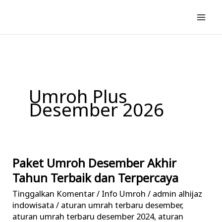
Lewati
ke
konten
Umroh Plus
Desember 2026
Paket Umroh Desember Akhir
Paket
Umroh
Tahun Terbaik dan Terpercaya
Desember
Tinggalkan Komentar
/
Info Umroh
/
admin alhijaz
Akhir
indowisata
/
aturan umrah terbaru desember
,
Tahun
aturan umrah terbaru desember 2024
,
aturan