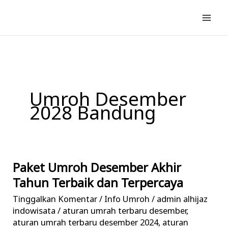
Lewati
ke
konten
Umroh Desember
2028 Bandung
Paket Umroh Desember Akhir
Paket
Umroh
Tahun Terbaik dan Terpercaya
Desember
Tinggalkan Komentar
/
Info Umroh
/
admin alhijaz
Akhir
indowisata
/
aturan umrah terbaru desember
,
Tahun
aturan umrah terbaru desember 2024
,
aturan