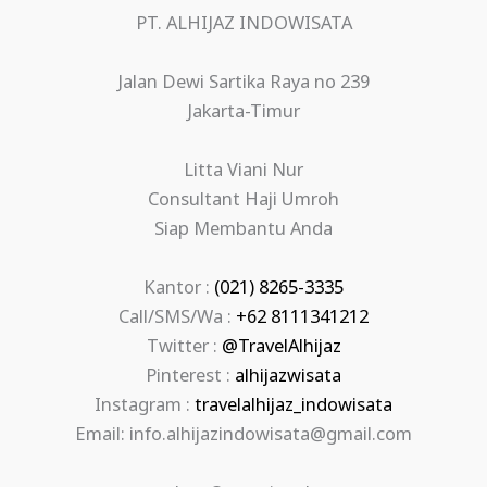
PT. ALHIJAZ INDOWISATA
Jalan Dewi Sartika Raya no 239
Jakarta-Timur
Litta Viani Nur
Consultant Haji Umroh
Siap Membantu Anda
Kantor :
(021) 8265-3335
Call/SMS/Wa :
+62 8111341212
Twitter :
@TravelAlhijaz
Pinterest :
alhijazwisata
Instagram :
travelalhijaz_indowisata
Email: info.alhijazindowisata@gmail.com