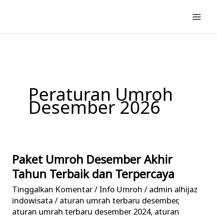
Lewati
ke
konten
Peraturan Umroh
Desember 2026
Paket Umroh Desember Akhir
Paket
Umroh
Tahun Terbaik dan Terpercaya
Desember
Tinggalkan Komentar
/
Info Umroh
/
admin alhijaz
Akhir
indowisata
/
aturan umrah terbaru desember
,
Tahun
aturan umrah terbaru desember 2024
,
aturan