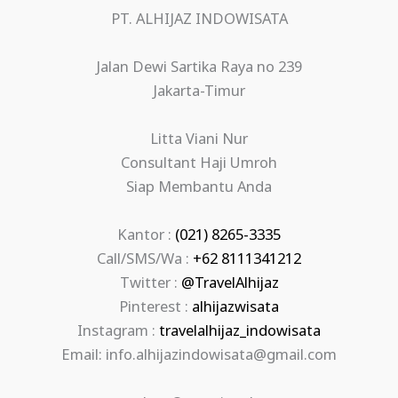
PT. ALHIJAZ INDOWISATA
Jalan Dewi Sartika Raya no 239
Jakarta-Timur
Litta Viani Nur
Consultant Haji Umroh
Siap Membantu Anda
Kantor :
(021) 8265-3335
Call/SMS/Wa :
+62 8111341212
Twitter :
@TravelAlhijaz
Pinterest :
alhijazwisata
Instagram :
travelalhijaz_indowisata
Email: info.alhijazindowisata@gmail.com