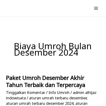
Lewati
ke
konten
Biaya Umroh Bulan
Desember 2024
Paket Umroh Desember Akhir
Paket
Umroh
Tahun Terbaik dan Terpercaya
Desember
Tinggalkan Komentar
/
Info Umroh
/
admin alhijaz
Akhir
indowisata
/
aturan umrah terbaru desember
,
Tahun
aturan umrah terbaru desember 2024
,
aturan