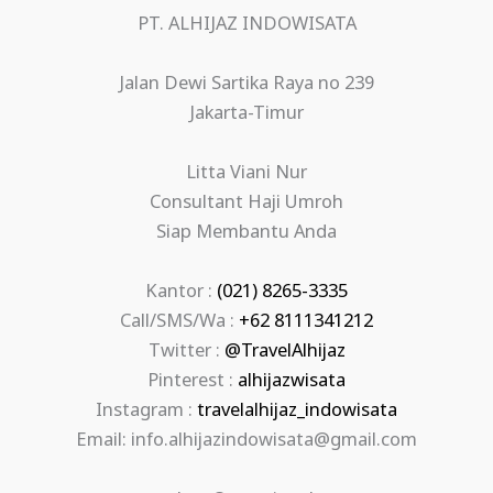
PT. ALHIJAZ INDOWISATA
Jalan Dewi Sartika Raya no 239
Jakarta-Timur
Litta Viani Nur
Consultant Haji Umroh
Siap Membantu Anda
Kantor :
(021) 8265-3335
Call/SMS/Wa :
+62 8111341212
Twitter :
@TravelAlhijaz
Pinterest :
alhijazwisata
Instagram :
travelalhijaz_indowisata
Email: info.alhijazindowisata@gmail.com