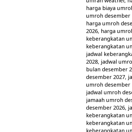
umrah weather
,
h
harga biaya umro
umroh desember 
harga umroh des
2026
,
harga umro
keberangkatan u
keberangkatan u
jadwal keberang
2028
,
jadwal umr
bulan desember 
desember 2027
,
j
umroh desember 
jadwal umroh de
jamaah umroh de
desember 2026
,
j
keberangkatan u
keberangkatan u
keberangkatan u