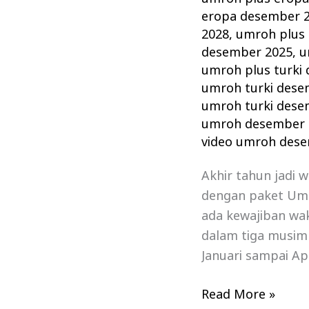
eropa desember 
2028
,
umroh plus 
desember 2025
,
u
umroh plus turki
umroh turki dese
umroh turki dese
umroh desember 
video umroh des
Akhir tahun jadi 
dengan paket Um
ada kewajiban wa
dalam tiga musim
Januari sampai Ap
Read More »