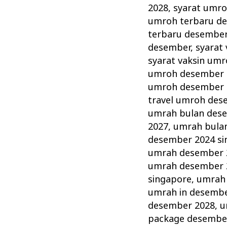
2028
,
syarat umro
umroh terbaru d
terbaru desember
desember
,
syarat
syarat vaksin um
umroh desember 
umroh desember 
travel umroh des
umrah bulan des
2027
,
umrah bula
desember 2024 si
umrah desember 
umrah desember 
singapore
,
umrah
umrah in desembe
desember 2028
,
u
package desembe