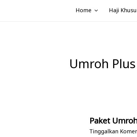
Lewati
Home
Haji Khusu
ke
konten
Umroh Plus
Paket Umroh
Paket
Umroh
Tinggalkan Kome