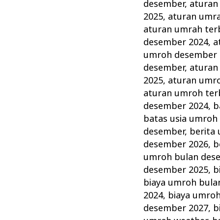
Desember
desember
,
aturan
Akhir
2025
,
aturan umr
Tahun
aturan umrah ter
desember 2024
,
a
Terbaik
umroh desember 
dan
desember
,
aturan
Terpercaya
2025
,
aturan umr
aturan umroh ter
desember 2024
,
b
batas usia umroh
desember
,
berita
desember 2026
,
b
umroh bulan des
desember 2025
,
b
biaya umroh bula
2024
,
biaya umro
desember 2027
,
b