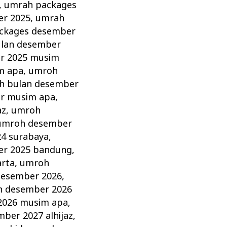
,
umrah packages
er 2025
,
umrah
ckages desember
lan desember
r 2025 musim
m apa
,
umroh
h bulan desember
r musim apa
,
az
,
umroh
umroh desember
4 surabaya
,
r 2025 bandung
,
arta
,
umroh
esember 2026
,
 desember 2026
2026 musim apa
,
ber 2027 alhijaz
,