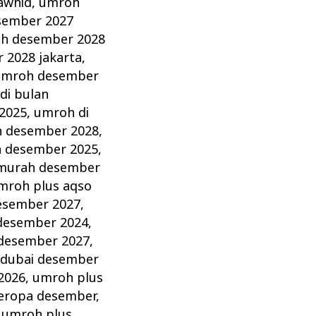
awhid
,
umroh
sember 2027
h desember 2028
 2028 jakarta
,
umroh desember
di bulan
2025
,
umroh di
n desember 2028
,
 desember 2025
,
murah desember
mroh plus aqso
esember 2027
,
desember 2024
,
desember 2027
,
 dubai desember
2026
,
umroh plus
eropa desember
,
,
umroh plus