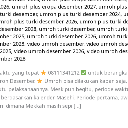
2026
,
umroh plus eropa desember 2027
,
umroh plus
turki desember
,
umroh plus turki desember 2024
,
u
mroh plus turki desember 2026
,
umroh plus turki 
 desember 2028
,
umroh turki desember
,
umroh turki
mber 2025
,
umroh turki desember 2026
,
umroh turk
mber 2028
,
video umroh desember
,
video umroh de
2025
,
video umroh desember 2026
,
video umroh de
ember 2028
waktu yang tepat
08111341212
untuk berangka
roh Desember.
Umroh bisa dilakukan kapan saja
ktu pelaksanaannya. Meskipun begitu, periode wakt
 berdasarkan kalender Masehi. Periode pertama, aw
ril dimana Mekkah masih sepi […]