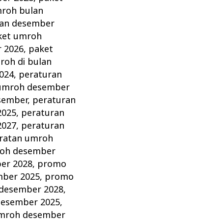
roh bulan
lan desember
ket umroh
 2026
,
paket
oh di bulan
024
,
peraturan
 umroh desember
sember
,
peraturan
2025
,
peraturan
2027
,
peraturan
ratan umroh
roh desember
er 2028
,
promo
ber 2025
,
promo
desember 2028
,
desember 2025
,
umroh desember