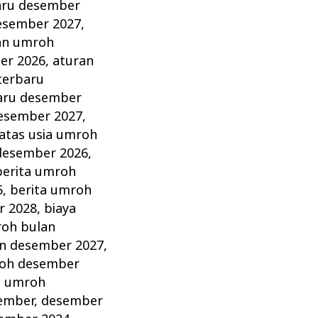
aru desember
esember 2027
,
an umroh
er 2026
,
aturan
terbaru
aru desember
esember 2027
,
atas usia umroh
desember 2026
,
berita umroh
5
,
berita umroh
r 2028
,
biaya
roh bulan
an desember 2027
,
roh desember
a umroh
ember
,
desember