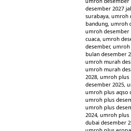
umroh desember 
desember 2027 ja
surabaya
,
umroh 
bandung
,
umroh d
umroh desember 
cuaca
,
umroh des
desember
,
umroh 
bulan desember 
umroh murah de
umroh murah des
2028
,
umroh plus
desember 2025
,
u
umroh plus aqso
umroh plus dese
umroh plus dese
2024
,
umroh plus
dubai desember 2
umroh plus erop