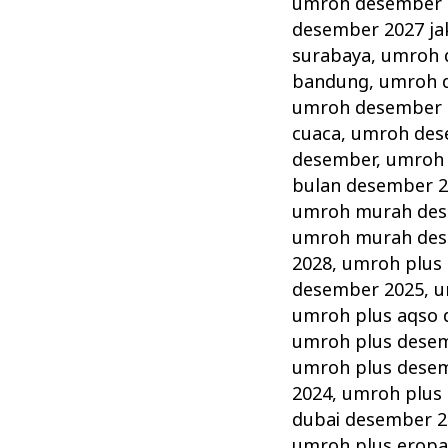
umroh desember 
desember 2027 ja
surabaya
,
umroh 
bandung
,
umroh d
umroh desember 
cuaca
,
umroh des
desember
,
umroh 
bulan desember 
umroh murah de
umroh murah des
2028
,
umroh plus
desember 2025
,
u
umroh plus aqso
umroh plus dese
umroh plus dese
2024
,
umroh plus
dubai desember 2
umroh plus erop