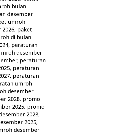
roh bulan
lan desember
ket umroh
 2026
,
paket
oh di bulan
024
,
peraturan
 umroh desember
sember
,
peraturan
2025
,
peraturan
2027
,
peraturan
ratan umroh
roh desember
er 2028
,
promo
ber 2025
,
promo
desember 2028
,
desember 2025
,
umroh desember