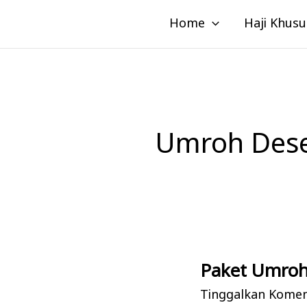
Lewati
Home
Haji Khusu
ke
konten
Umroh Dese
Paket Umroh
Paket
Umroh
Tinggalkan Kome