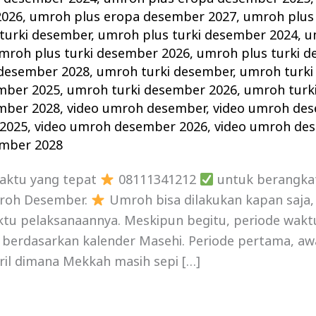
2026
,
umroh plus eropa desember 2027
,
umroh plus
turki desember
,
umroh plus turki desember 2024
,
u
mroh plus turki desember 2026
,
umroh plus turki 
 desember 2028
,
umroh turki desember
,
umroh turki
mber 2025
,
umroh turki desember 2026
,
umroh turk
mber 2028
,
video umroh desember
,
video umroh de
2025
,
video umroh desember 2026
,
video umroh de
ember 2028
waktu yang tepat
08111341212
untuk berangka
roh Desember.
Umroh bisa dilakukan kapan saja
ktu pelaksanaannya. Meskipun begitu, periode wakt
 berdasarkan kalender Masehi. Periode pertama, aw
ril dimana Mekkah masih sepi […]