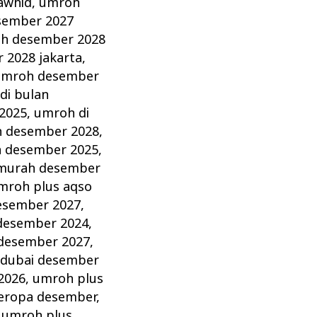
awhid
,
umroh
sember 2027
h desember 2028
 2028 jakarta
,
umroh desember
di bulan
2025
,
umroh di
n desember 2028
,
 desember 2025
,
murah desember
mroh plus aqso
esember 2027
,
desember 2024
,
desember 2027
,
 dubai desember
2026
,
umroh plus
eropa desember
,
,
umroh plus