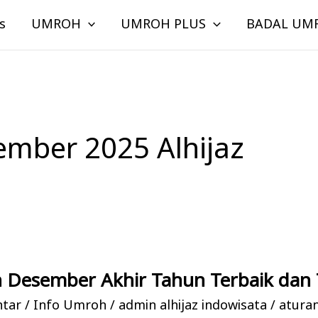
s
UMROH
UMROH PLUS
BADAL UM
mber 2025 Alhijaz
 Desember Akhir Tahun Terbaik dan 
ntar
/
Info Umroh
/
admin alhijaz indowisata
/
atura