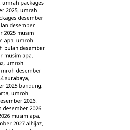
,
umrah packages
er 2025
,
umrah
ckages desember
lan desember
r 2025 musim
m apa
,
umroh
h bulan desember
r musim apa
,
az
,
umroh
umroh desember
4 surabaya
,
r 2025 bandung
,
arta
,
umroh
esember 2026
,
 desember 2026
2026 musim apa
,
ber 2027 alhijaz
,