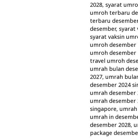
2028
,
syarat umro
umroh terbaru d
terbaru desember
desember
,
syarat
syarat vaksin um
umroh desember 
umroh desember 
travel umroh des
umrah bulan des
2027
,
umrah bula
desember 2024 si
umrah desember 
umrah desember 
singapore
,
umrah
umrah in desembe
desember 2028
,
u
package desembe