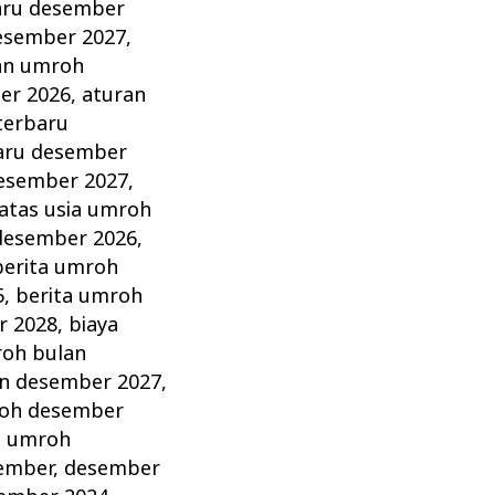
aru desember
esember 2027
,
an umroh
er 2026
,
aturan
terbaru
aru desember
esember 2027
,
atas usia umroh
desember 2026
,
berita umroh
5
,
berita umroh
r 2028
,
biaya
roh bulan
an desember 2027
,
roh desember
a umroh
ember
,
desember