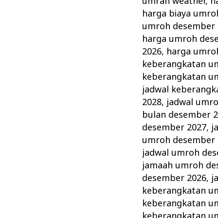
umrah weather
,
h
harga biaya umro
umroh desember 
harga umroh des
2026
,
harga umro
keberangkatan u
keberangkatan u
jadwal keberang
2028
,
jadwal umr
bulan desember 
desember 2027
,
j
umroh desember 
jadwal umroh de
jamaah umroh de
desember 2026
,
j
keberangkatan u
keberangkatan u
keberangkatan u