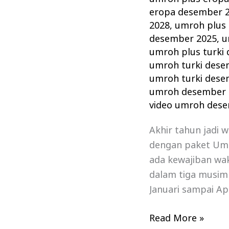
eropa desember 
2028
,
umroh plus 
desember 2025
,
u
umroh plus turki
umroh turki dese
umroh turki dese
umroh desember 
video umroh des
Akhir tahun jadi 
dengan paket Um
ada kewajiban wa
dalam tiga musim
Januari sampai Ap
Read More »