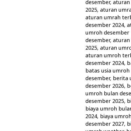
Desember
desember
,
aturan
Akhir
2025
,
aturan umr
Tahun
aturan umrah ter
desember 2024
,
a
Terbaik
umroh desember 
dan
desember
,
aturan
Terpercaya
2025
,
aturan umr
aturan umroh ter
desember 2024
,
b
batas usia umroh
desember
,
berita
desember 2026
,
b
umroh bulan des
desember 2025
,
b
biaya umroh bula
2024
,
biaya umro
desember 2027
,
b