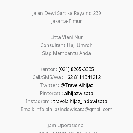
Jalan Dewi Sartika Raya no 239
Jakarta-Timur
Litta Viani Nur
Consultant Haji Umroh
Siap Membantu Anda
Kantor :
(021) 8265-3335
Call/SMS/Wa :
+62 8111341212
Twitter :
@TravelAlhijaz
Pinterest :
alhijazwisata
Instagram :
travelalhijaz_indowisata
Email: info.alhijazindowisata@gmail.com
Jam Operasional: