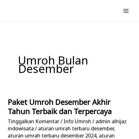
Lewati
ke
konten
Umroh Bulan
Desember
Paket Umroh Desember Akhir
Paket
Umroh
Tahun Terbaik dan Terpercaya
Desember
Tinggalkan Komentar
/
Info Umroh
/
admin alhijaz
Akhir
indowisata
/
aturan umrah terbaru desember
,
Tahun
aturan umrah terbaru desember 2024
,
aturan