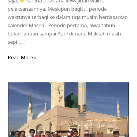
saja,
karena tidak ada kewajiban waktu
pelaksanaannya. Meskipun begitu, periode
waktunya terbagi ke dalam tiga musim berdasarkan
kalender Masehi. Periode pertama, awal tahun
bulan Januari sampai April dimana Mekkah masih
sepi […]
Read More »
Paket
Umroh
Desember
Terlengkap
Termurah
2023