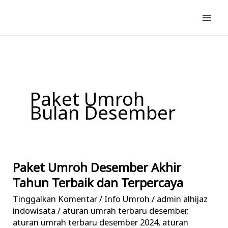
Lewati
ke
konten
Paket Umroh
Bulan Desember
Paket Umroh Desember Akhir
Paket
Umroh
Tahun Terbaik dan Terpercaya
Desember
Tinggalkan Komentar
/
Info Umroh
/
admin alhijaz
Akhir
indowisata
/
aturan umrah terbaru desember
,
Tahun
aturan umrah terbaru desember 2024
,
aturan