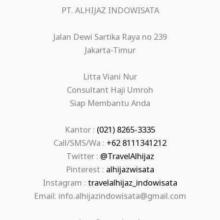
PT. ALHIJAZ INDOWISATA
Jalan Dewi Sartika Raya no 239
Jakarta-Timur
Litta Viani Nur
Consultant Haji Umroh
Siap Membantu Anda
Kantor :
(021) 8265-3335
Call/SMS/Wa :
+62 8111341212
Twitter :
@TravelAlhijaz
Pinterest :
alhijazwisata
Instagram :
travelalhijaz_indowisata
Email: info.alhijazindowisata@gmail.com