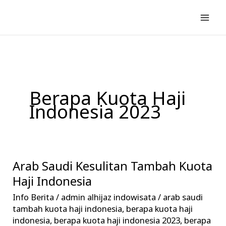
Lewati
ke
konten
Berapa Kuota Haji
Indonesia 2023
Arab Saudi Kesulitan Tambah Kuota
Arab
Saudi
Haji Indonesia
Kesulitan
Info Berita
/
admin alhijaz indowisata
/
arab saudi
Tambah
tambah kuota haji indonesia
,
berapa kuota haji
Kuota
indonesia
,
berapa kuota haji indonesia 2023
,
berapa