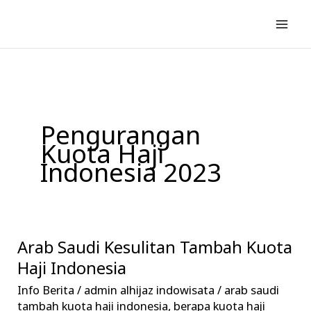
Lewati
ke
konten
Pengurangan
Kuota Haji
Indonesia 2023
Arab Saudi Kesulitan Tambah Kuota
Arab
Saudi
Haji Indonesia
Kesulitan
Info Berita
/
admin alhijaz indowisata
/
arab saudi
Tambah
tambah kuota haji indonesia
,
berapa kuota haji