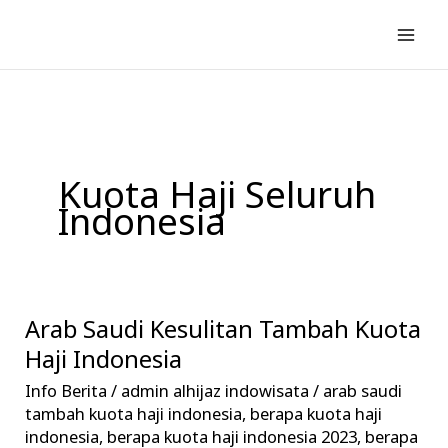
Lewati
ke
konten
Kuota Haji Seluruh
Indonesia
Arab Saudi Kesulitan Tambah Kuota
Arab
Saudi
Haji Indonesia
Kesulitan
Info Berita
/
admin alhijaz indowisata
/
arab saudi
Tambah
tambah kuota haji indonesia
,
berapa kuota haji
Kuota
indonesia
,
berapa kuota haji indonesia 2023
,
berapa