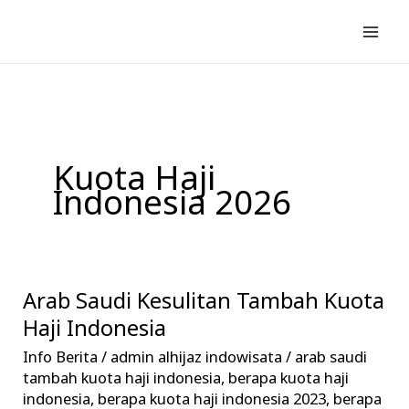
Lewati
ke
konten
Kuota Haji
Indonesia 2026
Arab Saudi Kesulitan Tambah Kuota
Arab
Saudi
Haji Indonesia
Kesulitan
Info Berita
/
admin alhijaz indowisata
/
arab saudi
Tambah
tambah kuota haji indonesia
,
berapa kuota haji
Kuota
indonesia
,
berapa kuota haji indonesia 2023
,
berapa