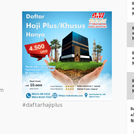
om
#daftarhajiplus