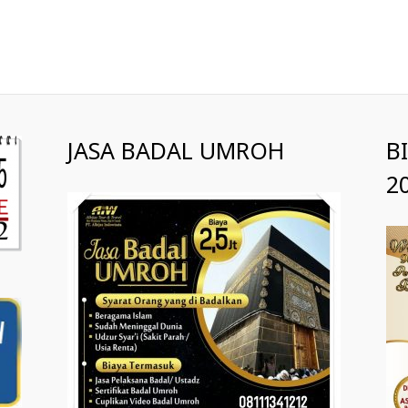
JASA BADAL UMROH
B
2