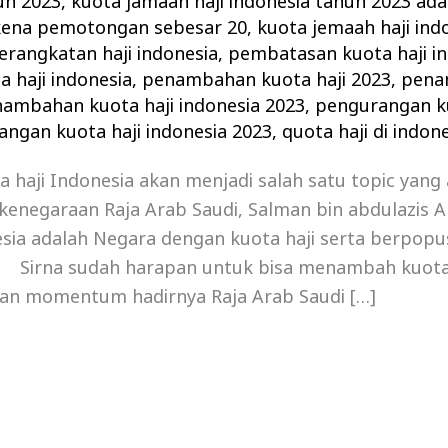
hun 2023
,
kuota jamaah haji indonesia tahun 2023 ada
rkena pemotongan sebesar 20
,
kuota jemaah haji ind
erangkatan haji indonesia
,
pembatasan kuota haji i
 haji indonesia
,
penambahan kuota haji 2023
,
pena
ambahan kuota haji indonesia 2023
,
pengurangan ku
ngan kuota haji indonesia 2023
,
quota haji di indon
haji Indonesia akan menjadi salah satu topic yang
enegaraan Raja Arab Saudi, Salman bin abdulazis Al-
sia adalah Negara dengan kuota haji serta berpopu
a. Sirna sudah harapan untuk bisa menambah kuota 
n momentum hadirnya Raja Arab Saudi […]