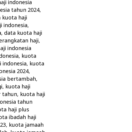
aji indonesia
nesia tahun 2024
,
a kuota haji
i indonesia
,
a
,
data kuota haji
erangkatan haji
,
aji indonesia
ndonesia
,
kuota
i indonesia
,
kuota
donesia 2024
,
esia bertambah
,
i
,
kuota haji
r tahun
,
kuota haji
donesia tahun
ta haji plus
ota ibadah haji
023
,
kuota jamaah