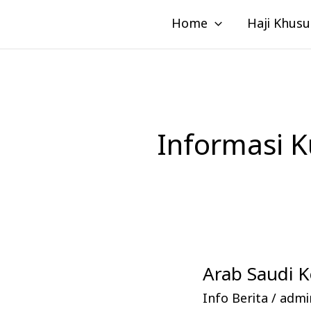
Lewati
Home
Haji Khusu
ke
konten
Informasi K
Arab Saudi K
Arab
Saudi
Info Berita
/
admin