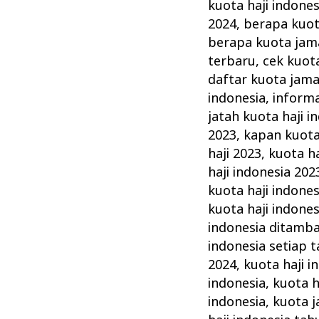
Kesulitan
kuota haji indones
Tambah
2024
,
berapa kuot
Kuota
berapa kuota jama
terbaru
,
cek kuota
Haji
daftar kuota jama
Indonesia
indonesia
,
informa
jatah kuota haji i
2023
,
kapan kuota
haji 2023
,
kuota ha
haji indonesia 202
kuota haji indones
kuota haji indones
indonesia ditamb
indonesia setiap 
2024
,
kuota haji i
indonesia
,
kuota h
indonesia
,
kuota j