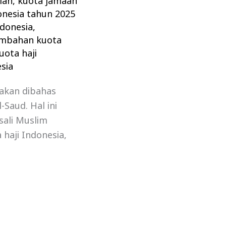
lah
,
kuota jamaah
onesia tahun 2025
ndonesia
,
mbahan kuota
ota haji
esia
 akan dibahas
Saud. Hal ini
sali Muslim
haji Indonesia,