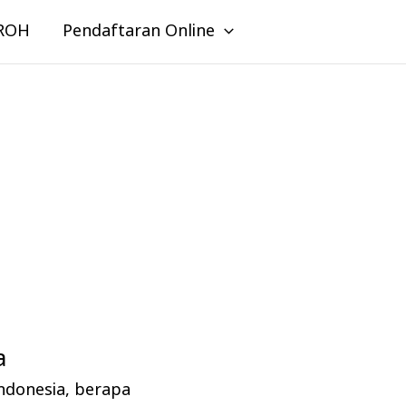
ROH
Pendaftaran Online
a
indonesia
,
berapa