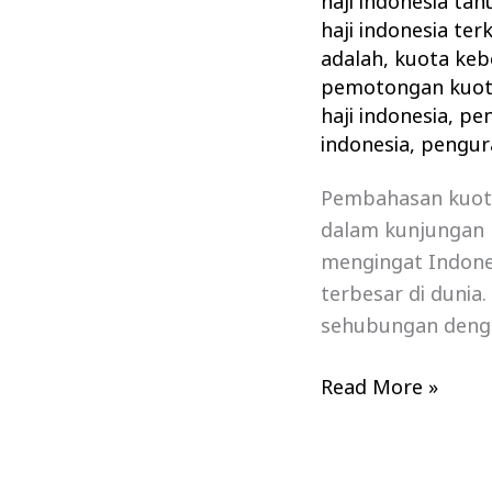
haji indonesia ta
haji indonesia te
adalah
,
kuota keb
pemotongan kuota
haji indonesia
,
pen
indonesia
,
pengura
Pembahasan kuota 
dalam kunjungan k
mengingat Indone
terbesar di duni
sehubungan denga
Read More »