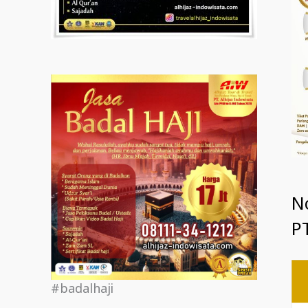
N
PT
#badalhaji