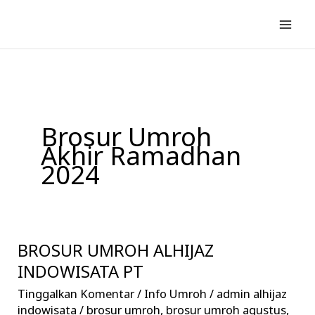
Lewati
ke
konten
Brosur Umroh
Akhir Ramadhan
2024
BROSUR UMROH ALHIJAZ
BROSUR
UMROH
INDOWISATA PT
ALHIJAZ
Tinggalkan Komentar
/
Info Umroh
/
admin alhijaz
INDOWISATA
indowisata
/
brosur umroh
,
brosur umroh agustus
,