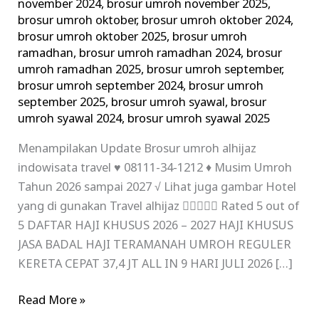
november 2024
,
brosur umroh november 2025
,
brosur umroh oktober
,
brosur umroh oktober 2024
,
brosur umroh oktober 2025
,
brosur umroh
ramadhan
,
brosur umroh ramadhan 2024
,
brosur
umroh ramadhan 2025
,
brosur umroh september
,
brosur umroh september 2024
,
brosur umroh
september 2025
,
brosur umroh syawal
,
brosur
umroh syawal 2024
,
brosur umroh syawal 2025
Menampilakan Update Brosur umroh alhijaz
indowisata travel ♥ 08111-34-1212 ♦ Musim Umroh
Tahun 2026 sampai 2027 √ Lihat juga gambar Hotel
yang di gunakan Travel alhijaz  Rated 5 out of
5 DAFTAR HAJI KHUSUS 2026 – 2027 HAJI KHUSUS
JASA BADAL HAJI TERAMANAH UMROH REGULER
KERETA CEPAT 37,4 JT ALL IN 9 HARI JULI 2026 […]
Read More »