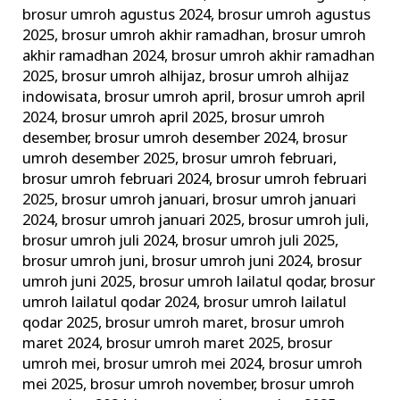
PT
brosur umroh agustus 2024
,
brosur umroh agustus
2025
,
brosur umroh akhir ramadhan
,
brosur umroh
akhir ramadhan 2024
,
brosur umroh akhir ramadhan
2025
,
brosur umroh alhijaz
,
brosur umroh alhijaz
indowisata
,
brosur umroh april
,
brosur umroh april
2024
,
brosur umroh april 2025
,
brosur umroh
desember
,
brosur umroh desember 2024
,
brosur
umroh desember 2025
,
brosur umroh februari
,
brosur umroh februari 2024
,
brosur umroh februari
2025
,
brosur umroh januari
,
brosur umroh januari
2024
,
brosur umroh januari 2025
,
brosur umroh juli
,
brosur umroh juli 2024
,
brosur umroh juli 2025
,
brosur umroh juni
,
brosur umroh juni 2024
,
brosur
umroh juni 2025
,
brosur umroh lailatul qodar
,
brosur
umroh lailatul qodar 2024
,
brosur umroh lailatul
qodar 2025
,
brosur umroh maret
,
brosur umroh
maret 2024
,
brosur umroh maret 2025
,
brosur
umroh mei
,
brosur umroh mei 2024
,
brosur umroh
mei 2025
,
brosur umroh november
,
brosur umroh