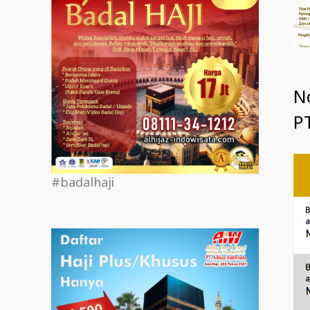
N
PT
#badalhaji