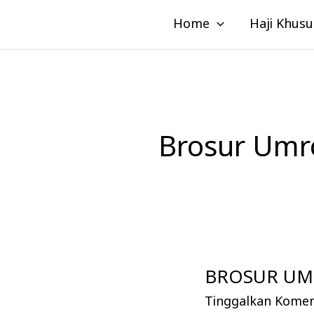
Lewati
Home
Haji Khusu
ke
konten
Brosur Umro
BROSUR UMR
BROSUR
UMROH
Tinggalkan Kome