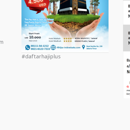
om
#daftarhajiplus