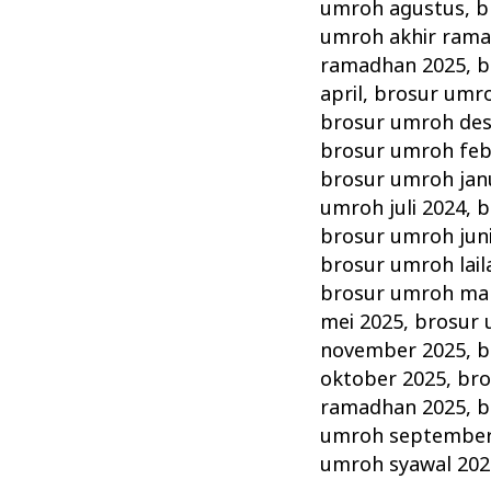
ALHIJAZ
umroh agustus
,
b
INDOWISATA
umroh akhir ram
PT
ramadhan 2025
,
b
april
,
brosur umro
brosur umroh de
brosur umroh feb
brosur umroh jan
umroh juli 2024
,
b
brosur umroh jun
brosur umroh lail
brosur umroh ma
mei 2025
,
brosur
november 2025
,
b
oktober 2025
,
bro
ramadhan 2025
,
b
umroh september
umroh syawal 202