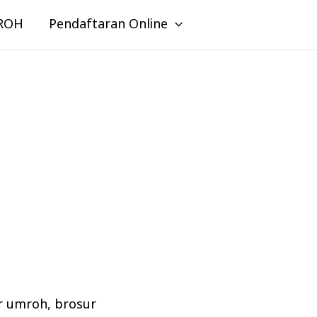
ROH
Pendaftaran Online
r umroh
,
brosur