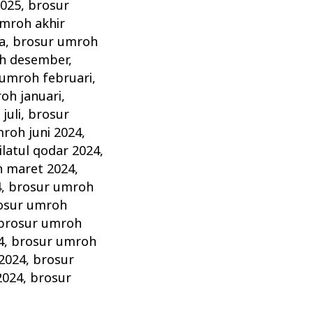
2025
,
brosur
mroh akhir
a
,
brosur umroh
h desember
,
 umroh februari
,
oh januari
,
juli
,
brosur
roh juni 2024
,
ilatul qodar 2024
,
 maret 2024
,
4
,
brosur umroh
osur umroh
brosur umroh
4
,
brosur umroh
2024
,
brosur
2024
,
brosur