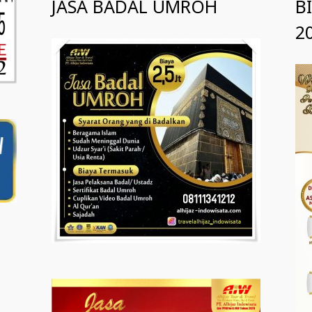
JASA BADAL UMROH
B
2