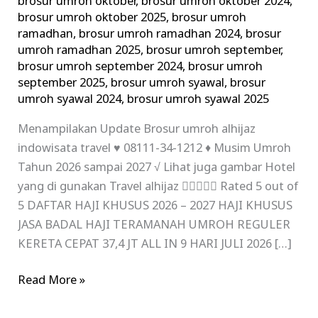
brosur umroh oktober
,
brosur umroh oktober 2024
,
brosur umroh oktober 2025
,
brosur umroh
ramadhan
,
brosur umroh ramadhan 2024
,
brosur
umroh ramadhan 2025
,
brosur umroh september
,
brosur umroh september 2024
,
brosur umroh
september 2025
,
brosur umroh syawal
,
brosur
umroh syawal 2024
,
brosur umroh syawal 2025
Menampilakan Update Brosur umroh alhijaz
indowisata travel ♥ 08111-34-1212 ♦ Musim Umroh
Tahun 2026 sampai 2027 √ Lihat juga gambar Hotel
yang di gunakan Travel alhijaz  Rated 5 out of
5 DAFTAR HAJI KHUSUS 2026 – 2027 HAJI KHUSUS
JASA BADAL HAJI TERAMANAH UMROH REGULER
KERETA CEPAT 37,4 JT ALL IN 9 HARI JULI 2026 […]
Read More »