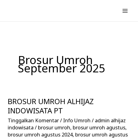
Lewati
ke
konten
Brosur Umroh
September 2025
BROSUR UMROH ALHIJAZ
BROSUR
UMROH
INDOWISATA PT
ALHIJAZ
Tinggalkan Komentar
/
Info Umroh
/
admin alhijaz
INDOWISATA
indowisata
/
brosur umroh
,
brosur umroh agustus
,
PT
brosur umroh agustus 2024
,
brosur umroh agustus