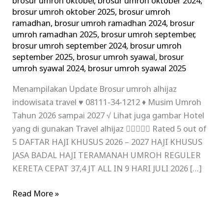
brosur umroh oktober
,
brosur umroh oktober 2024
,
brosur umroh oktober 2025
,
brosur umroh
ramadhan
,
brosur umroh ramadhan 2024
,
brosur
umroh ramadhan 2025
,
brosur umroh september
,
brosur umroh september 2024
,
brosur umroh
september 2025
,
brosur umroh syawal
,
brosur
umroh syawal 2024
,
brosur umroh syawal 2025
Menampilakan Update Brosur umroh alhijaz
indowisata travel ♥ 08111-34-1212 ♦ Musim Umroh
Tahun 2026 sampai 2027 √ Lihat juga gambar Hotel
yang di gunakan Travel alhijaz  Rated 5 out of
5 DAFTAR HAJI KHUSUS 2026 – 2027 HAJI KHUSUS
JASA BADAL HAJI TERAMANAH UMROH REGULER
KERETA CEPAT 37,4 JT ALL IN 9 HARI JULI 2026 […]
Read More »