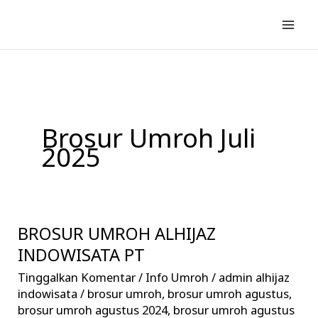
Lewati
ke
konten
Brosur Umroh Juli
2025
BROSUR UMROH ALHIJAZ
BROSUR
UMROH
INDOWISATA PT
ALHIJAZ
Tinggalkan Komentar
/
Info Umroh
/
admin alhijaz
INDOWISATA
indowisata
/
brosur umroh
,
brosur umroh agustus
,
PT
brosur umroh agustus 2024
,
brosur umroh agustus