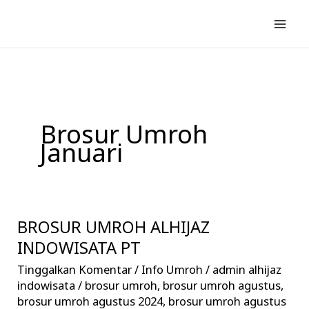
Lewati
ke
konten
Brosur Umroh
Januari
BROSUR UMROH ALHIJAZ
BROSUR
UMROH
INDOWISATA PT
ALHIJAZ
Tinggalkan Komentar
/
Info Umroh
/
admin alhijaz
INDOWISATA
indowisata
/
brosur umroh
,
brosur umroh agustus
,
PT
brosur umroh agustus 2024
,
brosur umroh agustus