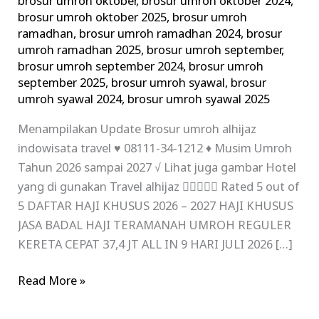
brosur umroh oktober
,
brosur umroh oktober 2024
,
brosur umroh oktober 2025
,
brosur umroh
ramadhan
,
brosur umroh ramadhan 2024
,
brosur
umroh ramadhan 2025
,
brosur umroh september
,
brosur umroh september 2024
,
brosur umroh
september 2025
,
brosur umroh syawal
,
brosur
umroh syawal 2024
,
brosur umroh syawal 2025
Menampilakan Update Brosur umroh alhijaz
indowisata travel ♥ 08111-34-1212 ♦ Musim Umroh
Tahun 2026 sampai 2027 √ Lihat juga gambar Hotel
yang di gunakan Travel alhijaz  Rated 5 out of
5 DAFTAR HAJI KHUSUS 2026 – 2027 HAJI KHUSUS
JASA BADAL HAJI TERAMANAH UMROH REGULER
KERETA CEPAT 37,4 JT ALL IN 9 HARI JULI 2026 […]
Read More »