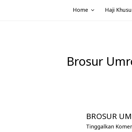
Lewati
Home
Haji Khusu
ke
konten
Brosur Umr
BROSUR UMR
BROSUR
UMROH
Tinggalkan Kome