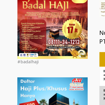
N
PT
#badalhaji