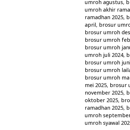
ALHIJAZ
umroh agustus
,
b
INDOWISATA
umroh akhir ram
PT
ramadhan 2025
,
b
april
,
brosur umro
brosur umroh de
brosur umroh feb
brosur umroh jan
umroh juli 2024
,
b
brosur umroh jun
brosur umroh lail
brosur umroh ma
mei 2025
,
brosur
november 2025
,
b
oktober 2025
,
bro
ramadhan 2025
,
b
umroh september
umroh syawal 202