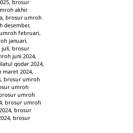
2025
,
brosur
mroh akhir
a
,
brosur umroh
h desember
,
 umroh februari
,
oh januari
,
juli
,
brosur
roh juni 2024
,
ilatul qodar 2024
,
 maret 2024
,
4
,
brosur umroh
osur umroh
brosur umroh
4
,
brosur umroh
2024
,
brosur
2024
,
brosur