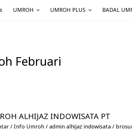
s
UMROH
UMROH PLUS
BADAL UM
oh Februari
OH ALHIJAZ INDOWISATA PT
ntar
/
Info Umroh
/
admin alhijaz indowisata
/
brosu