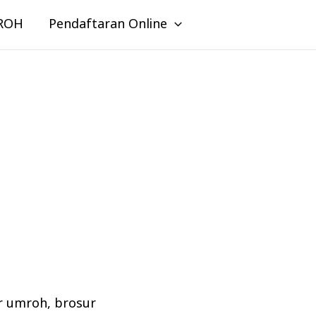
ROH
Pendaftaran Online
r umroh
,
brosur