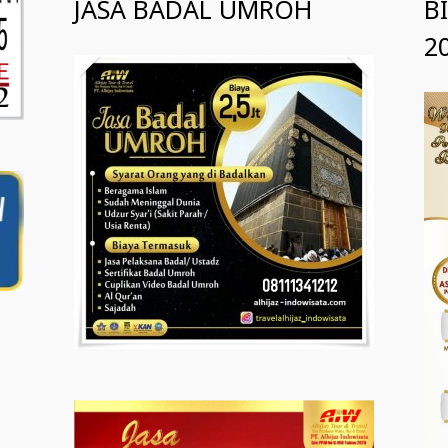
JASA BADAL UMROH
B
2