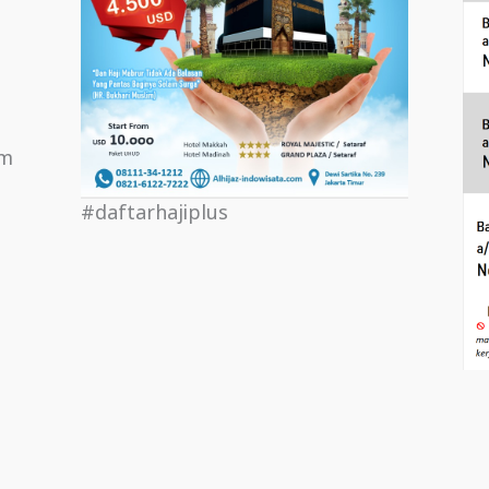
om
#daftarhajiplus